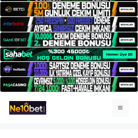
İçeriğe
atla
Menü