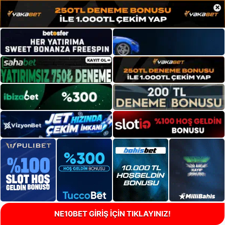
×
NE10BET GİRİŞ İÇİN TIKLAYINIZ!