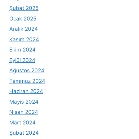
Şubat 2025
Ocak 2025
Aralık 2024
Kasım 2024
Ekim 2024
Eylül 2024
Ağustos 2024
Temmuz 2024
Haziran 2024
Mayıs 2024
Nisan 2024
Mart 2024
Şubat 2024