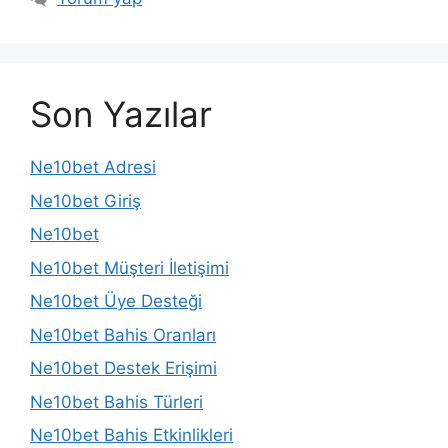
Son Yazılar
Ne10bet Adresi
Ne10bet Giriş
Ne10bet
Ne10bet Müşteri İletişimi
Ne10bet Üye Desteği
Ne10bet Bahis Oranları
Ne10bet Destek Erişimi
Ne10bet Bahis Türleri
Ne10bet Bahis Etkinlikleri