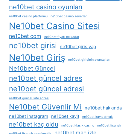
ne10bet casino oyunları
ne10bet casino platformu
ne10bet casino severler
Ne10bet Casino Sitesi
ne10bet com
ne10bet fiyatı ne kadar
ne10bet girisi
ne10bet giris yap
Ne10bet Giriş
ne10bet girişinin avantajları
Ne10bet Güncel
ne10bet güncel adres
ne10bet güncel adresi
ne10bet güncel site adresi
Ne10bet Güvenlir Mi
ne10bet hakkında
ne10bet instagram
ne10bet kayit
ne10bet kayıt olmak
ne10bet kaç oldu
ne10bet klasik casino
ne10bet lisanslı
ne10bet maç izle
ne10bet lisanslı ve güvenilir