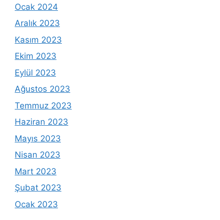
Ocak 2024
Aralık 2023
Kasım 2023
Ekim 2023
Eylül 2023
Ağustos 2023
Temmuz 2023
Haziran 2023
Mayıs 2023
Nisan 2023
Mart 2023
Şubat 2023
Ocak 2023