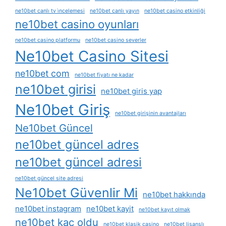
ne10bet canlı tv i̇ncelemesi
ne10bet canlı yayın
ne10bet casino etkinliği
ne10bet casino oyunları
ne10bet casino platformu
ne10bet casino severler
Ne10bet Casino Sitesi
ne10bet com
ne10bet fiyatı ne kadar
ne10bet girisi
ne10bet giris yap
Ne10bet Giriş
ne10bet girişinin avantajları
Ne10bet Güncel
ne10bet güncel adres
ne10bet güncel adresi
ne10bet güncel site adresi
Ne10bet Güvenlir Mi
ne10bet hakkında
ne10bet instagram
ne10bet kayit
ne10bet kayıt olmak
ne10bet kaç oldu
ne10bet klasik casino
ne10bet lisanslı