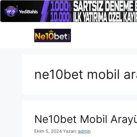
İçeriğe
atla
ne10bet mobil a
Ne10bet Mobil Aray
Ekim 5, 2024
Yazarı:
admin