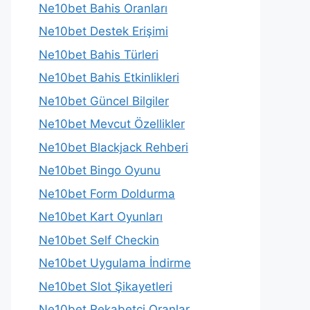
Ne10bet Bahis Oranları
Ne10bet Destek Erişimi
Ne10bet Bahis Türleri
Ne10bet Bahis Etkinlikleri
Ne10bet Güncel Bilgiler
Ne10bet Mevcut Özellikler
Ne10bet Blackjack Rehberi
Ne10bet Bingo Oyunu
Ne10bet Form Doldurma
Ne10bet Kart Oyunları
Ne10bet Self Checkin
Ne10bet Uygulama İndirme
Ne10bet Slot Şikayetleri
Ne10bet Rekabetçi Oranlar