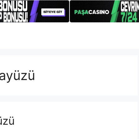
rayüzü
üzü