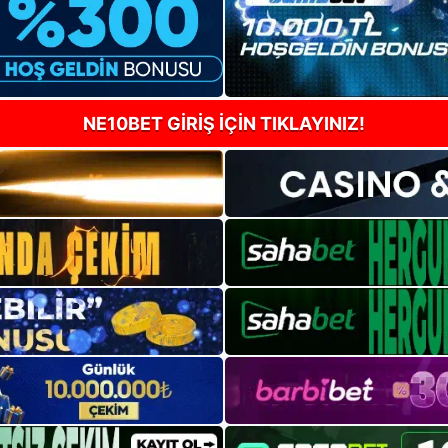
NE10BET GİRİŞ İÇİN TIKLAYINIZ!