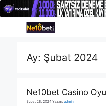
İçeriğe
atla
Ay:
Şubat 2024
Ne10bet Casino Oyun
Şubat 28, 2024
Yazarı:
admin