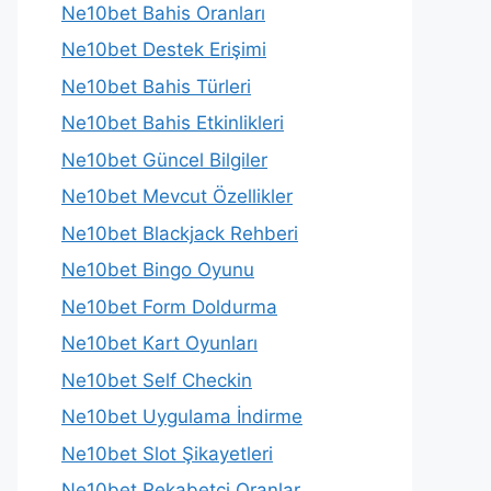
Ne10bet Bahis Oranları
Ne10bet Destek Erişimi
Ne10bet Bahis Türleri
Ne10bet Bahis Etkinlikleri
Ne10bet Güncel Bilgiler
Ne10bet Mevcut Özellikler
Ne10bet Blackjack Rehberi
Ne10bet Bingo Oyunu
Ne10bet Form Doldurma
Ne10bet Kart Oyunları
Ne10bet Self Checkin
Ne10bet Uygulama İndirme
Ne10bet Slot Şikayetleri
Ne10bet Rekabetçi Oranlar