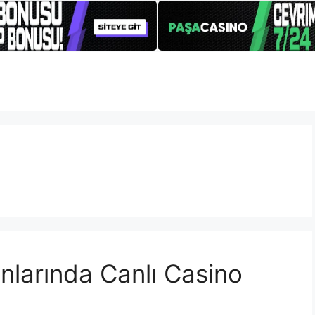
larında Canlı Casino