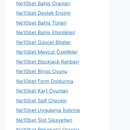
Ne10bet Bahis Oranları
Ne10bet Destek Erişimi
Ne10bet Bahis Türleri
Ne10bet Bahis Etkinlikleri
Ne10bet Güncel Bilgiler
Ne10bet Mevcut Özellikler
Ne10bet Blackjack Rehberi
Ne10bet Bingo Oyunu
Ne10bet Form Doldurma
Ne10bet Kart Oyunları
Ne10bet Self Checkin
Ne10bet Uygulama İndirme
Ne10bet Slot Şikayetleri
Ne10bet Rekabetçi Oranlar