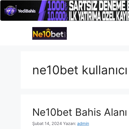
İçeriğe
atla
ne10bet kullanıcı
Ne10bet Bahis Alanı
Şubat 14, 2024
Yazarı:
admin