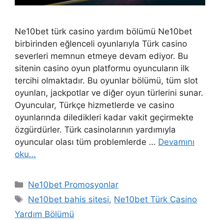
Ne10bet türk casino yardım bölümü Ne10bet
birbirinden eğlenceli oyunlarıyla Türk casino
severleri memnun etmeye devam ediyor. Bu
sitenin casino oyun platformu oyuncuların ilk
tercihi olmaktadır. Bu oyunlar bölümü, tüm slot
oyunları, jackpotlar ve diğer oyun türlerini sunar.
Oyuncular, Türkçe hizmetlerde ve casino
oyunlarında diledikleri kadar vakit geçirmekte
özgürdürler. Türk casinolarının yardımıyla
oyuncular olası tüm problemlerde …
Devamını
oku…
Kategoriler
Ne10bet Promosyonlar
Etiketler
Ne10bet bahis sitesi
,
Ne10bet Türk Casino
Yardım Bölümü