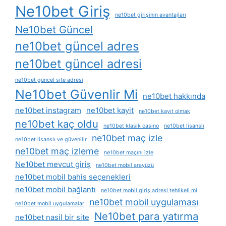
Ne10bet Giriş
ne10bet girişinin avantajları
Ne10bet Güncel
ne10bet güncel adres
ne10bet güncel adresi
ne10bet güncel site adresi
Ne10bet Güvenlir Mi
ne10bet hakkında
ne10bet instagram
ne10bet kayit
ne10bet kayıt olmak
ne10bet kaç oldu
ne10bet klasik casino
ne10bet lisanslı
ne10bet maç izle
ne10bet lisanslı ve güvenilir
ne10bet maç izleme
ne10bet maçını i̇zle
Ne10bet mevcut giriş
ne10bet mobil arayüzü
ne10bet mobil bahis seçenekleri
ne10bet mobil bağlantı
ne10bet mobil giriş adresi tehlikeli mi
ne10bet mobil uygulaması
ne10bet mobil uygulamalar
Ne10bet para yatırma
ne10bet nasil bir site