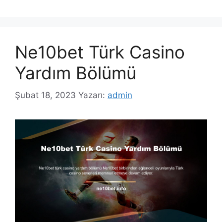
Ne10bet Türk Casino
Yardım Bölümü
Şubat 18, 2023
Yazarı:
admin