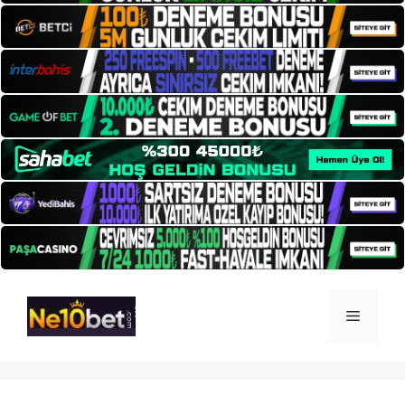
İçeriğe
atla
Menü