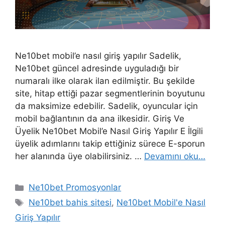
Ne10bet mobil’e nasıl giriş yapılır Sadelik,
Ne10bet güncel adresinde uyguladığı bir
numaralı ilke olarak ilan edilmiştir. Bu şekilde
site, hitap ettiği pazar segmentlerinin boyutunu
da maksimize edebilir. Sadelik, oyuncular için
mobil bağlantının da ana ilkesidir. Giriş Ve
Üyelik Ne10bet Mobil’e Nasıl Giriş Yapılır E İlgili
üyelik adımlarını takip ettiğiniz sürece E-sporun
her alanında üye olabilirsiniz. …
Devamını oku…
Kategoriler
Ne10bet Promosyonlar
Etiketler
Ne10bet bahis sitesi
,
Ne10bet Mobil'e Nasıl
Giriş Yapılır