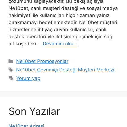
çözümünü sağlayacaktır. Bu bakış açısıyla
Ne10bet, canlı müşteri desteği ve sosyal medya
hakimiyeti ile kullanıcıları hiçbir zaman yalnız
bırakmamayı hedeflemektedir. Ne10bet müşteri
hizmetlerine ihtiyaç duyan kullanıcılar, canlı
destek operatörüyle iletişime geçmek için sağ
alt köşedeki …
Devamını oku…
Kategoriler
Ne10bet Promosyonlar
Etiketler
Ne10bet Çevrimiçi Desteği Müşteri Merkezi
Yorum yap
Son Yazılar
Ne10bet Adresi