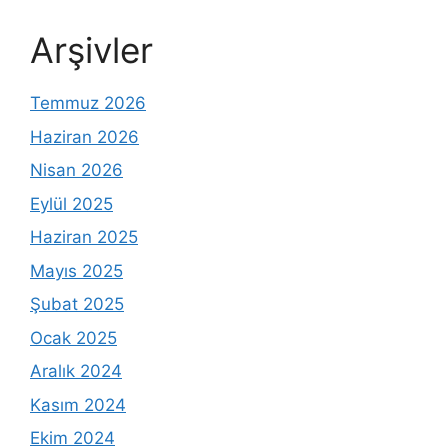
Arşivler
Temmuz 2026
Haziran 2026
Nisan 2026
Eylül 2025
Haziran 2025
Mayıs 2025
Şubat 2025
Ocak 2025
Aralık 2024
Kasım 2024
Ekim 2024