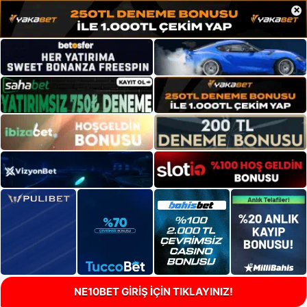
×
NE10BET GİRİŞ İÇİN TIKLAYINIZ!