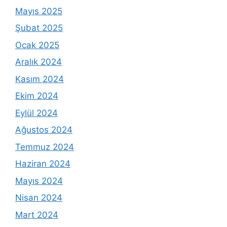
Mayıs 2025
Şubat 2025
Ocak 2025
Aralık 2024
Kasım 2024
Ekim 2024
Eylül 2024
Ağustos 2024
Temmuz 2024
Haziran 2024
Mayıs 2024
Nisan 2024
Mart 2024