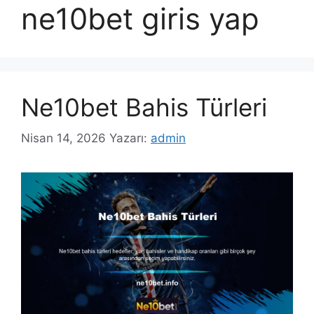
ne10bet giris yap
Ne10bet Bahis Türleri
Nisan 14, 2026
Yazarı:
admin