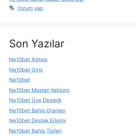
Yorum yap
Son Yazılar
Ne10bet Adresi
Ne10bet Giriş
Ne10bet
Ne10bet Müşteri İletişimi
Ne10bet Üye Desteği
Ne10bet Bahis Oranları
Ne10bet Destek Erişimi
Ne10bet Bahis Türleri