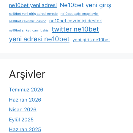
Ne10bet yeni giriş
ne10bet yeni adresi
ne10bet yeni giriş adresi nerede
ne10bet çağrı engelleyici
ne10bet çevrimiçi destek
ne10bet çevrimiçi casino
twitter ne10bet
ne10bet şirketi canlı bahis
yeni adresi ne10bet
yeni giris ne10bet
Arşivler
Temmuz 2026
Haziran 2026
Nisan 2026
Eylül 2025
Haziran 2025