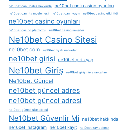
ne10bet canlı casino oyunları
ne10bet canlı bahis hakkında
ne10bet canlı tv i̇ncelemesi
ne10bet canlı yayın
ne10bet casino etkinliği
ne10bet casino oyunları
ne10bet casino platformu
ne10bet casino severler
Ne10bet Casino Sitesi
ne10bet com
ne10bet fiyatı ne kadar
ne10bet girisi
ne10bet giris yap
Ne10bet Giriş
ne10bet girişinin avantajları
Ne10bet Güncel
ne10bet güncel adres
ne10bet güncel adresi
ne10bet güncel site adresi
Ne10bet Güvenlir Mi
ne10bet hakkında
ne10bet instagram
ne10bet kayit
ne10bet kayıt olmak