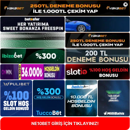
×
NE10BET GİRİŞ İÇİN TIKLAYINIZ!