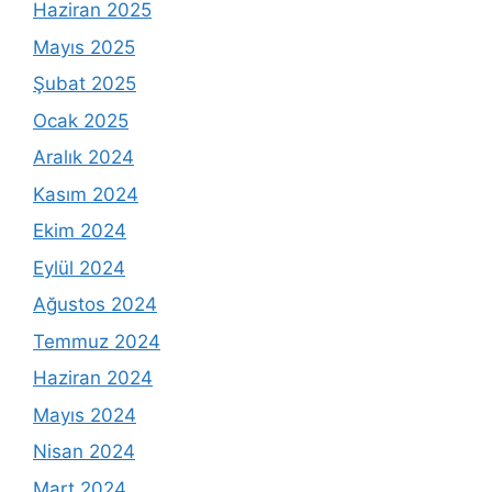
Haziran 2025
Mayıs 2025
Şubat 2025
Ocak 2025
Aralık 2024
Kasım 2024
Ekim 2024
Eylül 2024
Ağustos 2024
Temmuz 2024
Haziran 2024
Mayıs 2024
Nisan 2024
Mart 2024