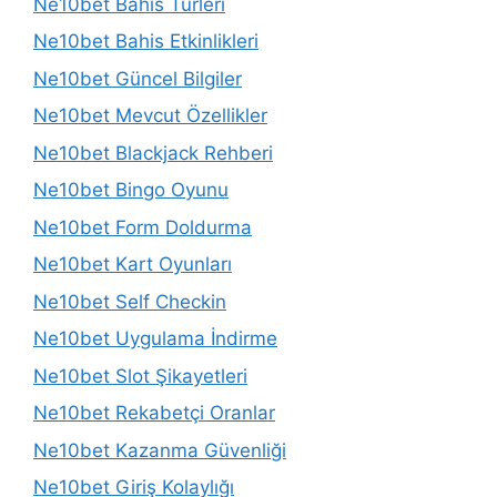
Ne10bet Bahis Türleri
Ne10bet Bahis Etkinlikleri
Ne10bet Güncel Bilgiler
Ne10bet Mevcut Özellikler
Ne10bet Blackjack Rehberi
Ne10bet Bingo Oyunu
Ne10bet Form Doldurma
Ne10bet Kart Oyunları
Ne10bet Self Checkin
Ne10bet Uygulama İndirme
Ne10bet Slot Şikayetleri
Ne10bet Rekabetçi Oranlar
Ne10bet Kazanma Güvenliği
Ne10bet Giriş Kolaylığı