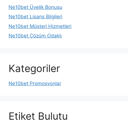
Ne10bet Üyelik Bonusu
Ne10bet Lisans Bilgileri
Ne10bet Müşteri Hizmetleri
Ne10bet Çözüm Odaklı
Kategoriler
Ne10bet Promosyonlar
Etiket Bulutu