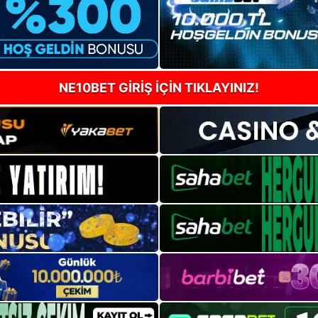
NE10BET GİRİŞ İÇİN TIKLAYINIZ!