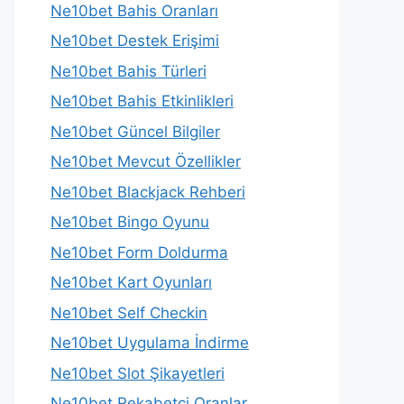
Ne10bet Bahis Oranları
Ne10bet Destek Erişimi
Ne10bet Bahis Türleri
Ne10bet Bahis Etkinlikleri
Ne10bet Güncel Bilgiler
Ne10bet Mevcut Özellikler
Ne10bet Blackjack Rehberi
Ne10bet Bingo Oyunu
Ne10bet Form Doldurma
Ne10bet Kart Oyunları
Ne10bet Self Checkin
Ne10bet Uygulama İndirme
Ne10bet Slot Şikayetleri
Ne10bet Rekabetçi Oranlar