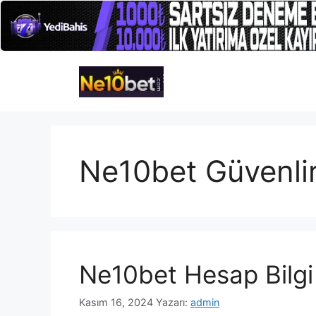
İçeriğe
atla
Ne10bet Güvenli
Ne10bet Hesap Bilgi
Kasım 16, 2024
Yazarı:
admin