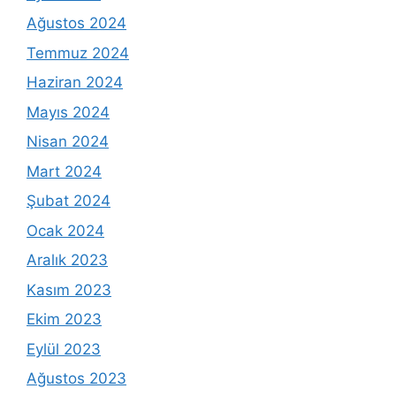
Ağustos 2024
Temmuz 2024
Haziran 2024
Mayıs 2024
Nisan 2024
Mart 2024
Şubat 2024
Ocak 2024
Aralık 2023
Kasım 2023
Ekim 2023
Eylül 2023
Ağustos 2023