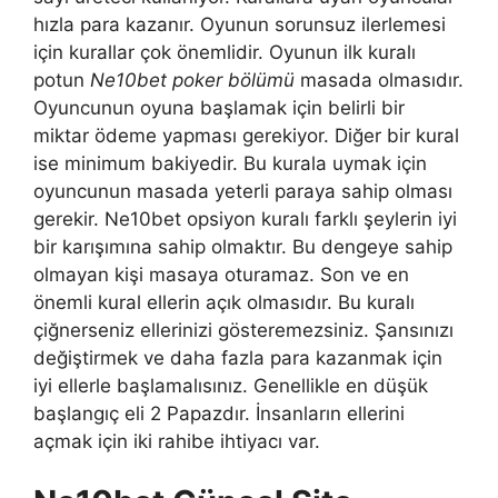
hızla para kazanır. Oyunun sorunsuz ilerlemesi
için kurallar çok önemlidir. Oyunun ilk kuralı
potun
Ne10bet poker bölümü
masada olmasıdır.
Oyuncunun oyuna başlamak için belirli bir
miktar ödeme yapması gerekiyor. Diğer bir kural
ise minimum bakiyedir. Bu kurala uymak için
oyuncunun masada yeterli paraya sahip olması
gerekir. Ne10bet opsiyon kuralı farklı şeylerin iyi
bir karışımına sahip olmaktır. Bu dengeye sahip
olmayan kişi masaya oturamaz. Son ve en
önemli kural ellerin açık olmasıdır. Bu kuralı
çiğnerseniz ellerinizi gösteremezsiniz. Şansınızı
değiştirmek ve daha fazla para kazanmak için
iyi ellerle başlamalısınız. Genellikle en düşük
başlangıç eli 2 Papazdır. İnsanların ellerini
açmak için iki rahibe ihtiyacı var.