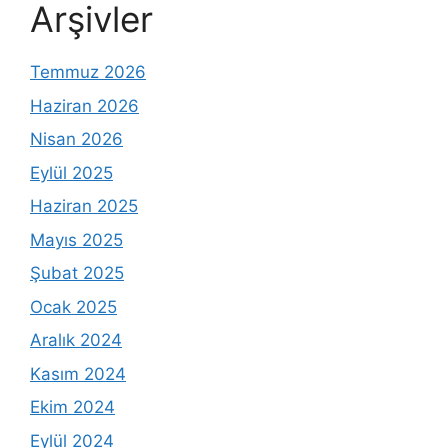
Arşivler
Temmuz 2026
Haziran 2026
Nisan 2026
Eylül 2025
Haziran 2025
Mayıs 2025
Şubat 2025
Ocak 2025
Aralık 2024
Kasım 2024
Ekim 2024
Eylül 2024