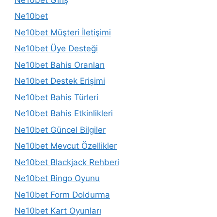
Ne10bet
Ne10bet Müşteri İletişimi
Ne10bet Üye Desteği
Ne10bet Bahis Oranları
Ne10bet Destek Erişimi
Ne10bet Bahis Türleri
Ne10bet Bahis Etkinlikleri
Ne10bet Güncel Bilgiler
Ne10bet Mevcut Özellikler
Ne10bet Blackjack Rehberi
Ne10bet Bingo Oyunu
Ne10bet Form Doldurma
Ne10bet Kart Oyunları