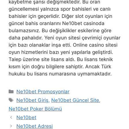
kaybetme şansı değişmektedir. Bu oran
güncellemesi yalnızca spor bahisleri ve canlı
bahisler için geçerlidir. Diğer slot oyunları için
güncel bahis oranlarını Ne10bet casinoda
bulamazsınız. Bu değişiklikler eskilerine göre
daha pahalıdır. Yeni oyun sitesi çevrimiçi oyunlar
için bazı olanaklar inşa etti. Online casino sitesi
oyun hizmetlerini bazı yeni yapılarla geliştirdi.
Talep üzerine site lisans aldı. Bu lisans teknik
kısım için doğru bilgilere sahiptir. Ancak Türk
hukuku bu lisans numarasına uymamaktadır.
Kategoriler
Ne10bet Promosyonlar
Etiketler
Ne10bet Giriş
,
Ne10bet Güncel Site
,
Ne10bet Poker Bölümü
Ne10bet
Ne10bet Adresi