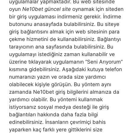
uygulamalar yapmaktadır. Bu web sitesinde
oyun
Ne10bet güncel site
oynamak için siteden
bir giriş uygulaması indirmeniz gerekir. İndirme
butonunu anasayfada bulabilirsiniz. Bu siteye
giriş bağlantısını almak için web sitesinin para
çekme hizmetini de kullanabilirsiniz. Bağlantıyı
tarayıcının ana sayfasında bulabilirsiniz. Bu
uygulamayı istediğiniz zaman kullanabilir ve
üzerine tıklayarak uygulamanın “Seni Arıyorum”
kısmına gidebilirsiniz. Aşağıdaki kutuya telefon
numaranızı yazın ve orada size yardımcı
olabilecek kişiyle görüşün. Bu yöntem aynı
zamanda Ne10bet giriş bilgilerini almanıza da
yardımcı olabilir. Bu yöntemi kullanmak
istiyorsanız sosyal medya desteği ile giriş
bağlantıları hakkında daha fazla bilgi
edinebilirsiniz. İnsanların çevrimiçi bahis
yaparken kaç farklı yere gittiklerini size