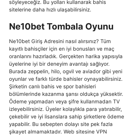
söyleyeceğiz. Bu yolları kullanarak bahis
sitelerine daha hızlı ulaşabilirsiniz.
Ne10bet Tombala Oyunu
Ne10bet Giriş Adresini nasıl alırsınız? Tüm
kayıtlı bahisçiler için en iyi bonusları ve maç
oranlarını hazırladık. Gerçekten harika yapısıyla
üyelerine iyi bir deneyim avantajı sağlıyor.
Burada zeppelin, hilo, ogvil ve aviador gibi yeni
oyunlar ve farklı türde bahisler oynayabilirsiniz.
Şirketin canlı bahis ve spor bahisleri
bölümlerinde kazanma şansı oldukça yüksektir.
Ödeme yapmadan veya şifre kullanmadan TV
izleyebilirsiniz. Üyeler kolaylıkla para yatırabilir,
çekebilir ve iyi lisanslara sahip şirketlere ödeme
yapabilir. Bu sebepten dolayı site pek fazla
şikayet almamaktadır. Web sitesine VPN