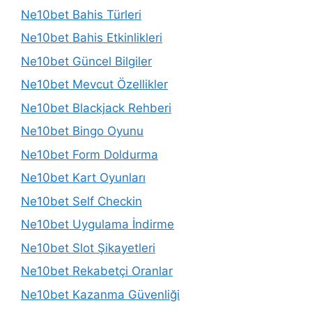
Ne10bet Bahis Türleri
Ne10bet Bahis Etkinlikleri
Ne10bet Güncel Bilgiler
Ne10bet Mevcut Özellikler
Ne10bet Blackjack Rehberi
Ne10bet Bingo Oyunu
Ne10bet Form Doldurma
Ne10bet Kart Oyunları
Ne10bet Self Checkin
Ne10bet Uygulama İndirme
Ne10bet Slot Şikayetleri
Ne10bet Rekabetçi Oranlar
Ne10bet Kazanma Güvenliği