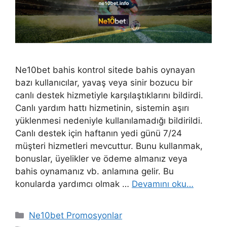
Ne10bet bahis kontrol sitede bahis oynayan
bazı kullanıcılar, yavaş veya sinir bozucu bir
canlı destek hizmetiyle karşılaştıklarını bildirdi.
Canlı yardım hattı hizmetinin, sistemin aşırı
yüklenmesi nedeniyle kullanılamadığı bildirildi.
Canlı destek için haftanın yedi günü 7/24
müşteri hizmetleri mevcuttur. Bunu kullanmak,
bonuslar, üyelikler ve ödeme almanız veya
bahis oynamanız vb. anlamına gelir. Bu
konularda yardımcı olmak …
Devamını oku…
Kategoriler
Ne10bet Promosyonlar