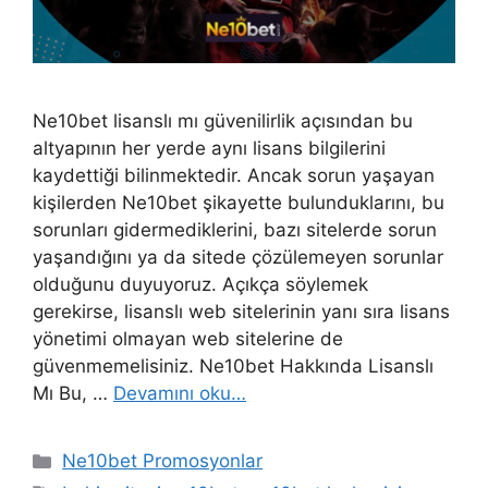
Ne10bet lisanslı mı güvenilirlik açısından bu
altyapının her yerde aynı lisans bilgilerini
kaydettiği bilinmektedir. Ancak sorun yaşayan
kişilerden Ne10bet şikayette bulunduklarını, bu
sorunları gidermediklerini, bazı sitelerde sorun
yaşandığını ya da sitede çözülemeyen sorunlar
olduğunu duyuyoruz. Açıkça söylemek
gerekirse, lisanslı web sitelerinin yanı sıra lisans
yönetimi olmayan web sitelerine de
güvenmemelisiniz. Ne10bet Hakkında Lisanslı
Mı Bu, …
Devamını oku…
Kategoriler
Ne10bet Promosyonlar