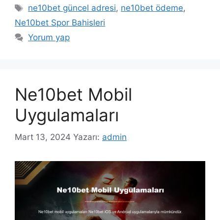
Etiketler
ne10bet güncel adresi
,
ne10bet ödeme
,
Ne10bet Spor Bahisleri
Yorum yap
Ne10bet Mobil
Uygulamaları
Mart 13, 2024
Yazarı:
admin