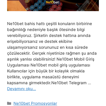
Ne10bet bahis hattı çeşitli konuların birbirine
bağımlılığı nedeniyle başlık ötesinde bilgi
verebiliyoruz. Şirketin destek hattına anında
erişebiliyorsanız ve destek ekibine
ulaşamıyorsanız sorununuz en kısa sürede
çözülecektir. Gerçek niyetinize rağmen şu anda
aşırılık yanlısı olabilirsiniz! Ne10bet Mobil Giriş
Uygulaması Ne10bet mobil giriş uygulaması
Kullanıcılar için büyük bir kolaylık olmakla
birlikte, uygulama masaüstü deneyimi
kapsamına girmektedir.Ne10bet Telegram …
Devamını oku…
Kategoriler
Ne10bet Promosyonlar