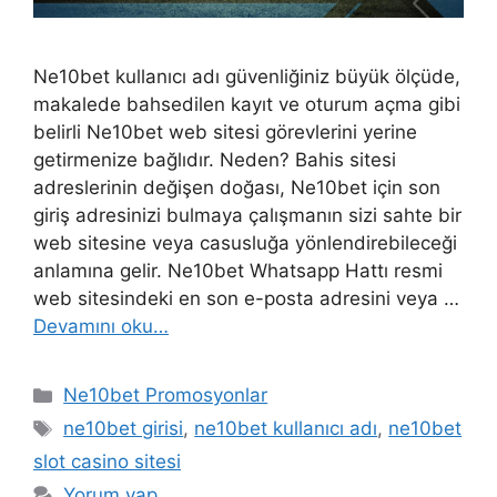
Ne10bet kullanıcı adı güvenliğiniz büyük ölçüde,
makalede bahsedilen kayıt ve oturum açma gibi
belirli Ne10bet web sitesi görevlerini yerine
getirmenize bağlıdır. Neden? Bahis sitesi
adreslerinin değişen doğası, Ne10bet için son
giriş adresinizi bulmaya çalışmanın sizi sahte bir
web sitesine veya casusluğa yönlendirebileceği
anlamına gelir. Ne10bet Whatsapp Hattı resmi
web sitesindeki en son e-posta adresini veya …
Devamını oku…
Kategoriler
Ne10bet Promosyonlar
Etiketler
ne10bet girisi
,
ne10bet kullanıcı adı
,
ne10bet
slot casino sitesi
Yorum yap