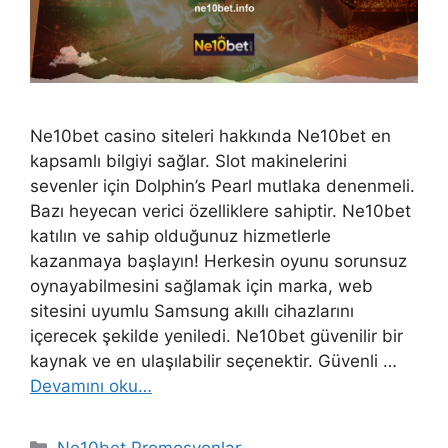
Ne10bet casino siteleri hakkında Ne10bet en
kapsamlı bilgiyi sağlar. Slot makinelerini
sevenler için Dolphin’s Pearl mutlaka denenmeli.
Bazı heyecan verici özelliklere sahiptir. Ne10bet
katılın ve sahip olduğunuz hizmetlerle
kazanmaya başlayın! Herkesin oyunu sorunsuz
oynayabilmesini sağlamak için marka, web
sitesini uyumlu Samsung akıllı cihazlarını
içerecek şekilde yeniledi. Ne10bet güvenilir bir
kaynak ve en ulaşılabilir seçenektir. Güvenli …
Devamını oku…
Kategoriler
Ne10bet Promosyonlar