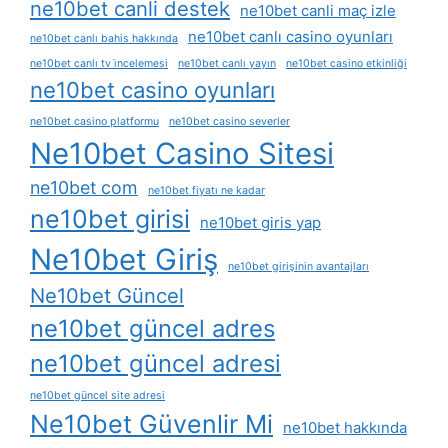
ne10bet canli destek
ne10bet canli maç izle
ne10bet canlı casino oyunları
ne10bet canlı bahis hakkında
ne10bet canlı tv i̇ncelemesi
ne10bet canlı yayın
ne10bet casino etkinliği
ne10bet casino oyunları
ne10bet casino platformu
ne10bet casino severler
Ne10bet Casino Sitesi
ne10bet com
ne10bet fiyatı ne kadar
ne10bet girisi
ne10bet giris yap
Ne10bet Giriş
ne10bet girişinin avantajları
Ne10bet Güncel
ne10bet güncel adres
ne10bet güncel adresi
ne10bet güncel site adresi
Ne10bet Güvenlir Mi
ne10bet hakkında