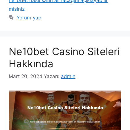
ne10bet nasıl satın alınacağını açıklayabilir
misiniz
Yorum yap
Ne10bet Casino Siteleri
Hakkında
Mart 20, 2024
Yazarı:
admin