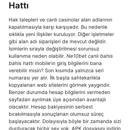
Hattı
Hak talepleri ve canlı casinolar alan adlarının
kapatılmasıyla karşı karşıyadır. Bu nedenle
sıklıkla yeni ilişkiler kuruluyor. Diğer işletmeler
gibi alan adı siparişleri de mevcut değildir.
İsimlerin sırayla değiştirilmesi sorunsuz
kullanıma neden olabilir.
Ne10bet canlı bahis
bahis hattı
mobile’ın giriş bilgilerini bana
verebilir misin? Son kısımda yalnızca seri
numarası yer alır. İlk başta sahtekarlıkla
kopyalanan web sitelerini görmek yaygındır.
Benzer durumda hesap bilgilerini vermeden
sayfadan ayrılmak üye açısından avantajlı
olacaktır. Hesap bakiyesinin serbest
bırakılmasıyla sonuçlanan olumsuz süreç
başlayacaktır. Dolayısıyla böyle bir zamanda sizi
durduracak hiçbir şey yok. APK dosyasını indirin