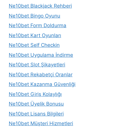
Ne10bet Blackjack Rehberi
Ne10bet Bingo Oyunu
Ne10bet Form Doldurma
Ne10bet Kart Oyunları
Ne10bet Self Checkin
Ne10bet Uygulama İndirme
Ne10bet Slot Şikayetleri
Ne10bet Rekabetçi Oranlar
Ne10bet Kazanma Güvenliği
Ne10bet Giriş Kolaylığı
Ne10bet Üyelik Bonusu
Ne10bet Lisans Bilgileri
Ne10bet Müşteri Hizmetleri