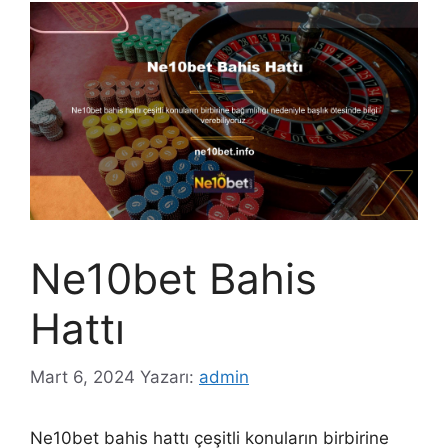
Ne10bet Bahis
Hattı
Mart 6, 2024
Yazarı:
admin
Ne10bet bahis hattı çeşitli konuların birbirine