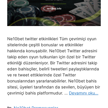
Ne10bet twitter etkinlikleri Tüm çevrimiçi oyun
sitelerinde çeşitli bonuslar ve etkinlikler
hakkında konuşabilir. Ne10bet Twitter adresini
takip eden oyun tutkunları için özel bir Twitter
etkinliği düzenleniyor. Bir Twitter adresini takip
eden bahisçiler, belirli tweetleri paylaştıklarında
ve re tweet ettiklerinde özel Twitter
bonuslarından yararlanabilirler. Ne10bet bahis
sitesi, üyeleri tarafından da sevilen, büyüyen bir
çevrimiçi bahis platformudur. …
Devamını oku…
Kategoriler