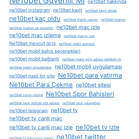
Ne10bet Güvenlir Mi
ne10bet hakkında
ne10bet instagram
ne10bet kayit
ne10bet kayıt olmak
ne10bet kaç oldu
ne10bet klasik casino
ne10bet lisanslı
ne10bet maç izle
ne10bet lisanslı ve güvenilir
ne10bet maç izleme
ne10bet maçını i̇zle
Ne10bet mevcut giriş
ne10bet mobil arayüzü
ne10bet mobil bahis seçenekleri
ne10bet mobil bağlantı
ne10bet mobil giriş adresi tehlikeli mi
ne10bet mobil uygulaması
ne10bet mobil uygulamalar
Ne10bet para yatırma
ne10bet nasil bir site
Ne10bet Para Çekme
ne10bet sitesi
Ne10bet Spor Bahisleri
ne10bet sorun çözme
ne10bet spor güncel site adresi
ne10bet spor şikayetleri
ne10bet tv
ne10bet telegram
ne10bet tv canli maç
ne10bet tv izle
ne10bet tv canli maç izle
ne10bet twitter
ne10bet tv nasıl giriş yapılır