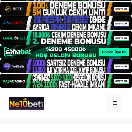
İçeriğe
atla
Menü