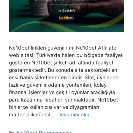
Ne10bet linkleri güvenilir mi Ne10bet Affiliate
web sitesi, Türkiye’de halen bu bölgede faaliyet
gösteren Ne10bet şirketi adı altında faaliyet
göstermektedir. Bu konuda site sektördeki en
eski bahis şirketlerinden biridir. Site, üyelerine
hızlı ve güvenilir ödeme yöntemleri, kolay
finansal işlemler ve çeşitli oyunlar aracılığıyla
para kazanma fırsatları sunmaktadır. Ne10bet
binlerce kullanıcısı var ve diyagramları
madencilik süreci …
Devamını oku…
Kategoriler