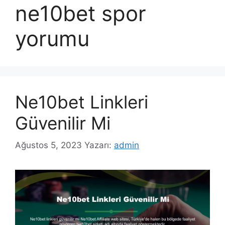
ne10bet spor
yorumu
Ne10bet Linkleri
Güvenilir Mi
Ağustos 5, 2023
Yazarı:
admin