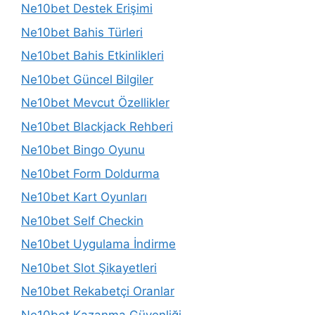
Ne10bet Destek Erişimi
Ne10bet Bahis Türleri
Ne10bet Bahis Etkinlikleri
Ne10bet Güncel Bilgiler
Ne10bet Mevcut Özellikler
Ne10bet Blackjack Rehberi
Ne10bet Bingo Oyunu
Ne10bet Form Doldurma
Ne10bet Kart Oyunları
Ne10bet Self Checkin
Ne10bet Uygulama İndirme
Ne10bet Slot Şikayetleri
Ne10bet Rekabetçi Oranlar
Ne10bet Kazanma Güvenliği