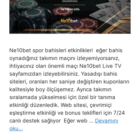
Ne10bet spor bahisleri etkinlikleri eğer bahis
oynadığınız takımın maçını izleyemiyorsanız,
ihtiyacınız olan önemli maçı Ne10bet Live TV
sayfamızdan izleyebilirsiniz. Yasadışı bahis
siteleri, oranları her saniye değiştiren kuponların
kalitesiyle boy ölçüşemez. Ayrıca takımın
sıralamada yükselmesi için özel bir tanıma
etkinliği düzenledik. Web sitesi, çevrimiçi
eşleştirme etkinliği ve bonus teklifleri için 7/24
canlı destek sağlıyor Eğer web …
Devamını
oku…