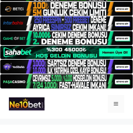
İçeriğe
atla
Menü