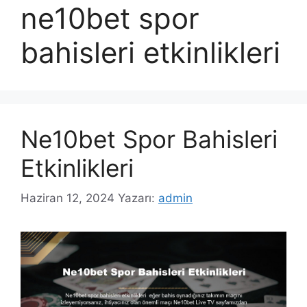
ne10bet spor
bahisleri etkinlikleri
Ne10bet Spor Bahisleri
Etkinlikleri
Haziran 12, 2024
Yazarı:
admin