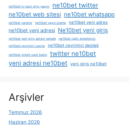
ne10bet twitter
ne10bet tv nasıl giriş yapılır
ne10bet web sitesi
ne10bet whatsapp
ne10bet yeni adres
ne10bet yardımı
ne10bet yayın i̇zleme
Ne10bet yeni giriş
ne10bet yeni adresi
ne10bet yeni giriş adresi nerede
ne10bet çağrı engelleyici
ne10bet çevrimiçi destek
ne10bet çevrimiçi casino
twitter ne10bet
ne10bet şirketi canlı bahis
yeni adresi ne10bet
yeni giris ne10bet
Arşivler
Temmuz 2026
Haziran 2026