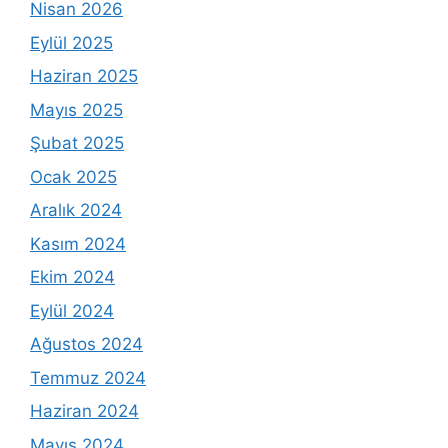
Nisan 2026
Eylül 2025
Haziran 2025
Mayıs 2025
Şubat 2025
Ocak 2025
Aralık 2024
Kasım 2024
Ekim 2024
Eylül 2024
Ağustos 2024
Temmuz 2024
Haziran 2024
Mayıs 2024