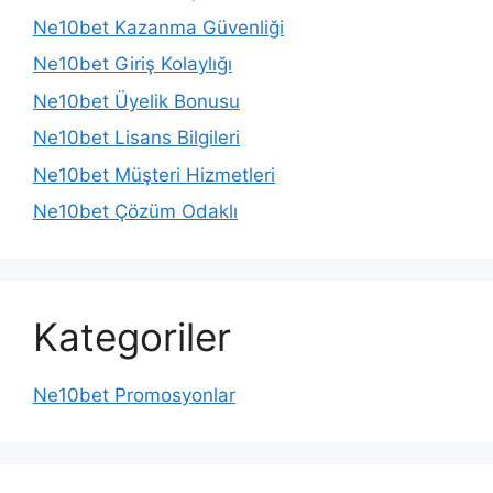
Ne10bet Kazanma Güvenliği
Ne10bet Giriş Kolaylığı
Ne10bet Üyelik Bonusu
Ne10bet Lisans Bilgileri
Ne10bet Müşteri Hizmetleri
Ne10bet Çözüm Odaklı
Kategoriler
Ne10bet Promosyonlar