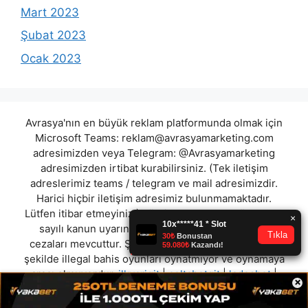
Mart 2023
Şubat 2023
Ocak 2023
Avrasya'nın en büyük reklam platformunda olmak için
Microsoft Teams:
reklam@avrasyamarketing.com
adresimizden veya Telegram: @Avrasyamarketing
adresimizden irtibat kurabilirsiniz. (Tek iletişim
adreslerimiz teams / telegram ve mail adresimizdir.
Harici hiçbir iletişim adresimiz bulunmamaktadır.
Lütfen itibar etmeyiniz.) Türkiye yasalarına göre 7258
sayılı kanun uyarınca yasa dışı bahis oynamanın
cezaları mevcuttur. Şu an bulunduğunuz site hiç bir
şekilde illegal bahis oyunları oynatmıyor ve oynamaya
aracı olmuyordur.
ilkyarigit
|
celtabetgit
|
ladesbet
|
×
ronabet
|
90dakika
|
betsof
|
marzenx
|
sultanbetgit