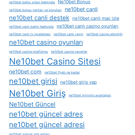
Ne10bet Bonus
ne10bet bahis sitesi hakkında
ne10bet canli
ne10bet bonus şartları ve koşulları
ne10bet canli destek
ne10bet canli maç izle
ne10bet canlı casino oyunları
ne10bet canlı bahis hakkında
ne10bet canlı tv i̇ncelemesi
ne10bet canlı yayın
ne10bet casino etkinliği
ne10bet casino oyunları
ne10bet casino platformu
ne10bet casino severler
Ne10bet Casino Sitesi
ne10bet com
ne10bet fiyatı ne kadar
ne10bet girisi
ne10bet giris yap
Ne10bet Giriş
ne10bet girişinin avantajları
Ne10bet Güncel
ne10bet güncel adres
ne10bet güncel adresi
ne10bet güncel site adresi