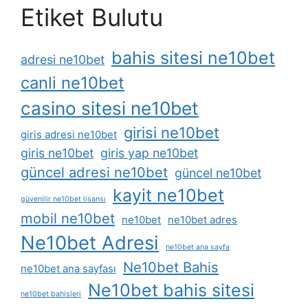
Etiket Bulutu
bahis sitesi ne10bet
adresi ne10bet
canli ne10bet
casino sitesi ne10bet
girisi ne10bet
giris adresi ne10bet
giris ne10bet
giris yap ne10bet
güncel adresi ne10bet
güncel ne10bet
kayit ne10bet
güvenilir ne10bet lisansı
mobil ne10bet
ne10bet
ne10bet adres
Ne10bet Adresi
ne10bet ana sayfa
Ne10bet Bahis
ne10bet ana sayfası
Ne10bet bahis sitesi
ne10bet bahisleri