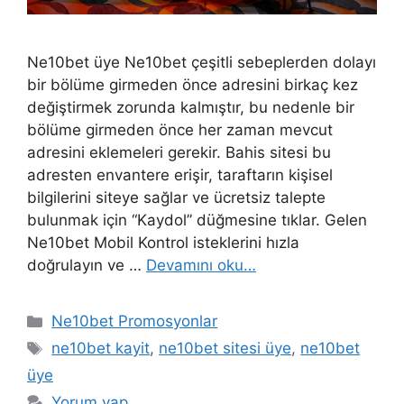
Ne10bet üye Ne10bet çeşitli sebeplerden dolayı
bir bölüme girmeden önce adresini birkaç kez
değiştirmek zorunda kalmıştır, bu nedenle bir
bölüme girmeden önce her zaman mevcut
adresini eklemeleri gerekir. Bahis sitesi bu
adresten envantere erişir, taraftarın kişisel
bilgilerini siteye sağlar ve ücretsiz talepte
bulunmak için “Kaydol” düğmesine tıklar. Gelen
Ne10bet Mobil Kontrol isteklerini hızla
doğrulayın ve …
Devamını oku…
Kategoriler
Ne10bet Promosyonlar
Etiketler
ne10bet kayit
,
ne10bet sitesi üye
,
ne10bet
üye
Yorum yap