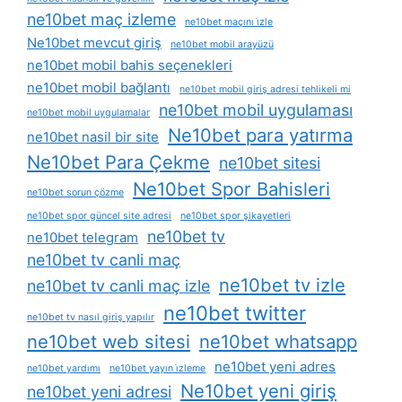
ne10bet maç izleme
ne10bet maçını i̇zle
Ne10bet mevcut giriş
ne10bet mobil arayüzü
ne10bet mobil bahis seçenekleri
ne10bet mobil bağlantı
ne10bet mobil giriş adresi tehlikeli mi
ne10bet mobil uygulaması
ne10bet mobil uygulamalar
Ne10bet para yatırma
ne10bet nasil bir site
Ne10bet Para Çekme
ne10bet sitesi
Ne10bet Spor Bahisleri
ne10bet sorun çözme
ne10bet spor güncel site adresi
ne10bet spor şikayetleri
ne10bet tv
ne10bet telegram
ne10bet tv canli maç
ne10bet tv izle
ne10bet tv canli maç izle
ne10bet twitter
ne10bet tv nasıl giriş yapılır
ne10bet web sitesi
ne10bet whatsapp
ne10bet yeni adres
ne10bet yardımı
ne10bet yayın i̇zleme
Ne10bet yeni giriş
ne10bet yeni adresi