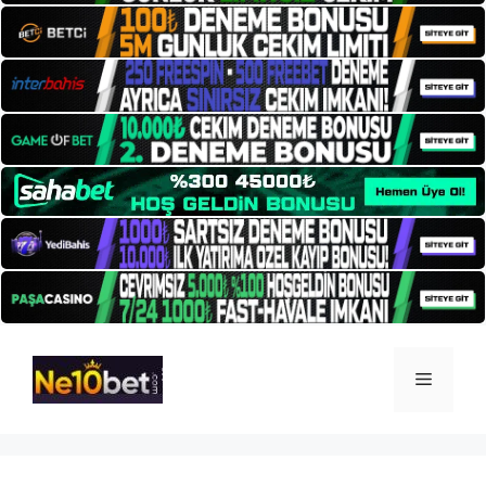
İçeriğe
atla
Menü