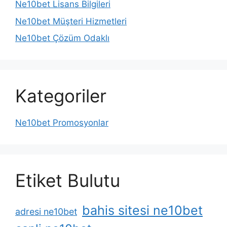
Ne10bet Lisans Bilgileri
Ne10bet Müşteri Hizmetleri
Ne10bet Çözüm Odaklı
Kategoriler
Ne10bet Promosyonlar
Etiket Bulutu
bahis sitesi ne10bet
adresi ne10bet