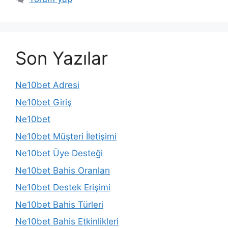
Son Yazılar
Ne10bet Adresi
Ne10bet Giriş
Ne10bet
Ne10bet Müşteri İletişimi
Ne10bet Üye Desteği
Ne10bet Bahis Oranları
Ne10bet Destek Erişimi
Ne10bet Bahis Türleri
Ne10bet Bahis Etkinlikleri