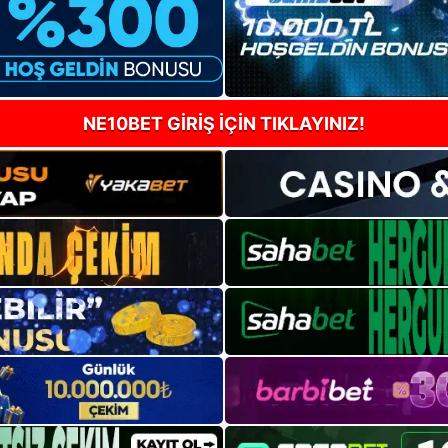
NE10BET GİRİŞ İÇİN TIKLAYINIZ!