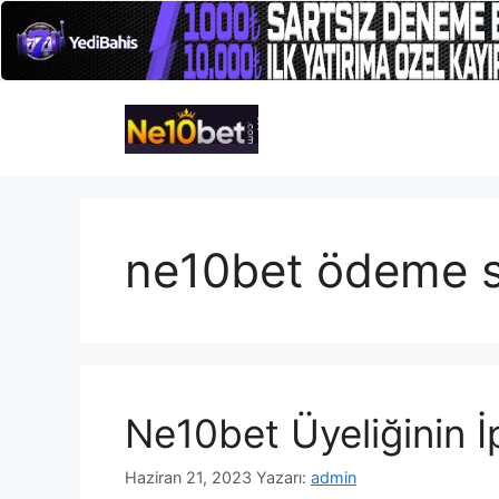
İçeriğe
atla
ne10bet ödeme s
Ne10bet Üyeliğinin İ
Haziran 21, 2023
Yazarı:
admin