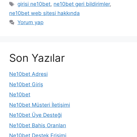
Etiketler
girisi ne10bet
,
ne10bet geri bildirimler
,
ne10bet web sitesi hakkında
Yorum yap
Son Yazılar
Ne10bet Adresi
Ne10bet Giriş
Ne10bet
Ne10bet Müşteri İletişimi
Ne10bet Üye Desteği
Ne10bet Bahis Oranları
Ne10bet Destek Erişimi