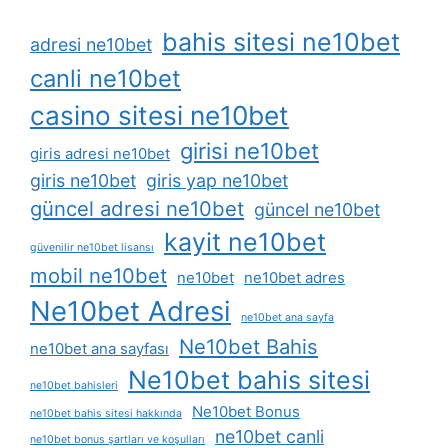
bahis sitesi ne10bet
adresi ne10bet
canli ne10bet
casino sitesi ne10bet
girisi ne10bet
giris adresi ne10bet
giris ne10bet
giris yap ne10bet
güncel adresi ne10bet
güncel ne10bet
kayit ne10bet
güvenilir ne10bet lisansı
mobil ne10bet
ne10bet
ne10bet adres
Ne10bet Adresi
ne10bet ana sayfa
Ne10bet Bahis
ne10bet ana sayfası
Ne10bet bahis sitesi
ne10bet bahisleri
Ne10bet Bonus
ne10bet bahis sitesi hakkında
ne10bet canli
ne10bet bonus şartları ve koşulları