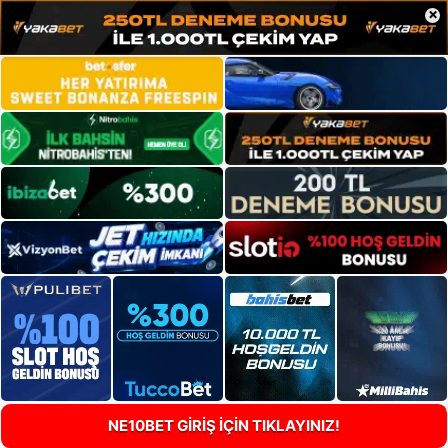
×
NE10BET GİRİŞ İÇİN TIKLAYINIZ!