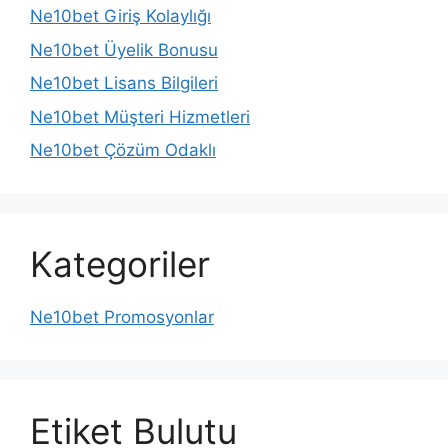
Ne10bet Giriş Kolaylığı
Ne10bet Üyelik Bonusu
Ne10bet Lisans Bilgileri
Ne10bet Müşteri Hizmetleri
Ne10bet Çözüm Odaklı
Kategoriler
Ne10bet Promosyonlar
Etiket Bulutu