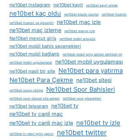
ne10bet instagram
ne10bet kayit
ne10bet kayıt olmak
ne10bet kaç oldu
ne10bet klasik casino
ne10bet lisanslı
ne10bet maç izle
ne10bet lisanslı ve güvenilir
ne10bet maç izleme
ne10bet maçını i̇zle
Ne10bet mevcut giriş
ne10bet mobil arayüzü
ne10bet mobil bahis seçenekleri
ne10bet mobil bağlantı
ne10bet mobil giriş adresi tehlikeli mi
ne10bet mobil uygulaması
ne10bet mobil uygulamalar
Ne10bet para yatırma
ne10bet nasil bir site
Ne10bet Para Çekme
ne10bet sitesi
Ne10bet Spor Bahisleri
ne10bet sorun çözme
ne10bet spor güncel site adresi
ne10bet spor şikayetleri
ne10bet tv
ne10bet telegram
ne10bet tv canli maç
ne10bet tv izle
ne10bet tv canli maç izle
ne10bet twitter
ne10bet tv nasıl giriş yapılır