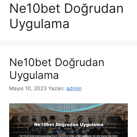
Ne10bet Doğrudan
Uygulama
Ne10bet Doğrudan
Uygulama
Mayıs 10, 2023
Yazarı:
admin