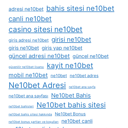
bahis sitesi ne10bet
adresi ne10bet
canli ne10bet
casino sitesi ne10bet
girisi ne10bet
giris adresi ne10bet
giris ne10bet
giris yap ne10bet
güncel adresi ne10bet
güncel ne10bet
kayit ne10bet
güvenilir ne10bet lisansı
mobil ne10bet
ne10bet
ne10bet adres
Ne10bet Adresi
ne10bet ana sayfa
Ne10bet Bahis
ne10bet ana sayfası
Ne10bet bahis sitesi
ne10bet bahisleri
Ne10bet Bonus
ne10bet bahis sitesi hakkında
ne10bet canli
ne10bet bonus şartları ve koşulları