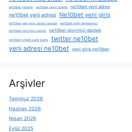
ne10bet yeni adres
ne10bet yardımı
ne10bet yayın i̇zleme
Ne10bet yeni giriş
ne10bet yeni adresi
ne10bet yeni giriş adresi nerede
ne10bet çağrı engelleyici
ne10bet çevrimiçi destek
ne10bet çevrimiçi casino
twitter ne10bet
ne10bet şirketi canlı bahis
yeni adresi ne10bet
yeni giris ne10bet
Arşivler
Temmuz 2026
Haziran 2026
Nisan 2026
Eylül 2025