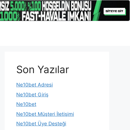
Son Yazılar
Ne10bet Adresi
Ne10bet Giriş
Ne10bet
Ne10bet Müşteri İletişimi
Ne10bet Üye Desteği