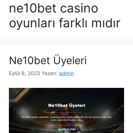
ne10bet casino
oyunları farklı mıdır
Ne10bet Üyeleri
Eylül 9, 2023
Yazarı:
admin