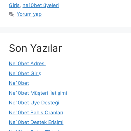
Giriş
,
ne10bet üyeleri
Yorum yap
Son Yazılar
Ne10bet Adresi
Ne10bet Giriş
Ne10bet
Ne10bet Müşteri İletişimi
Ne10bet Üye Desteği
Ne10bet Bahis Oranları
Ne10bet Destek Erişimi