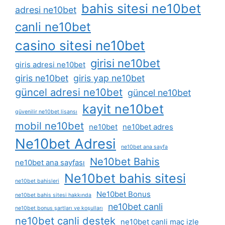
bahis sitesi ne10bet
adresi ne10bet
canli ne10bet
casino sitesi ne10bet
girisi ne10bet
giris adresi ne10bet
giris ne10bet
giris yap ne10bet
güncel adresi ne10bet
güncel ne10bet
kayit ne10bet
güvenilir ne10bet lisansı
mobil ne10bet
ne10bet
ne10bet adres
Ne10bet Adresi
ne10bet ana sayfa
Ne10bet Bahis
ne10bet ana sayfası
Ne10bet bahis sitesi
ne10bet bahisleri
Ne10bet Bonus
ne10bet bahis sitesi hakkında
ne10bet canli
ne10bet bonus şartları ve koşulları
ne10bet canli destek
ne10bet canli maç izle