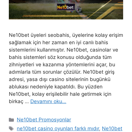
Ne10bet üyeleri seobahis, üyelerine kolay erişim
sağlamak için her zaman en iyi canlı bahis
sistemlerini kullanmıştır. Ne10bet, casinolar ve
bahis sistemleri söz konusu olduğunda tüm
zihniyetleri ve kazanma yöntemlerini açar, bu
adımlarla tüm sorunlar çözülür. Ne10bet giriş
adresi, yasa dışı casino sitelerinin bugünkü
ablukası nedeniyle kapatıldı. Bu yüzden
Ne10bet, kolay erişilebilir hale getirmek için
birkaç …
Devamını oku…
Kategoriler
Ne10bet Promosyonlar
Etiketler
ne10bet casino oyunları farklı mıdır
,
Ne10bet