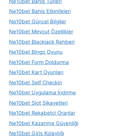
Ne10bet Bahis Türleri
Ne10bet Bahis Etkinlikleri
Ne10bet Güncel Bilgiler
Ne10bet Mevcut Özellikler
Ne10bet Blackjack Rehberi
Ne10bet Bingo Oyunu
Ne10bet Form Doldurma
Ne10bet Kart Oyunları
Ne10bet Self Checkin
Ne10bet Uygulama İndirme
Ne10bet Slot Şikayetleri
Ne10bet Rekabetçi Oranlar
Ne10bet Kazanma Güvenliği
Ne10bet Giriş Kolaylığı