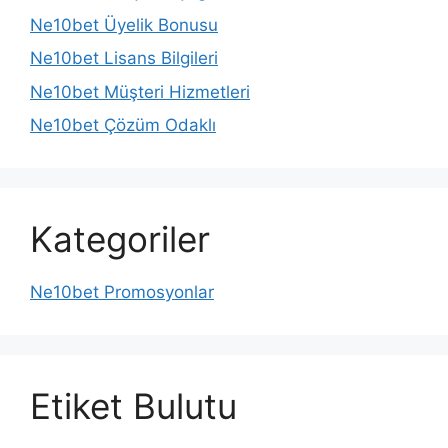
Ne10bet Üyelik Bonusu
Ne10bet Lisans Bilgileri
Ne10bet Müşteri Hizmetleri
Ne10bet Çözüm Odaklı
Kategoriler
Ne10bet Promosyonlar
Etiket Bulutu