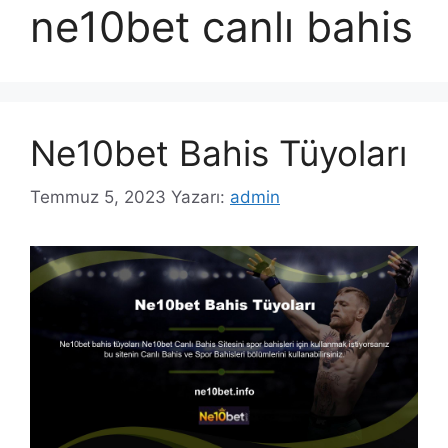
ne10bet canlı bahis
Ne10bet Bahis Tüyoları
Temmuz 5, 2023
Yazarı:
admin