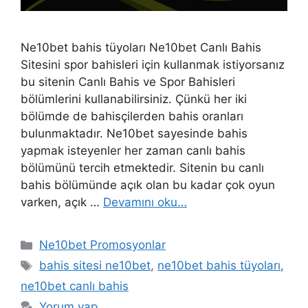
Ne10bet bahis tüyoları Ne10bet Canlı Bahis
Sitesini spor bahisleri için kullanmak istiyorsanız
bu sitenin Canlı Bahis ve Spor Bahisleri
bölümlerini kullanabilirsiniz. Çünkü her iki
bölümde de bahisçilerden bahis oranları
bulunmaktadır. Ne10bet sayesinde bahis
yapmak isteyenler her zaman canlı bahis
bölümünü tercih etmektedir. Sitenin bu canlı
bahis bölümünde açık olan bu kadar çok oyun
varken, açık …
Devamını oku…
Kategoriler
Ne10bet Promosyonlar
Etiketler
bahis sitesi ne10bet
,
ne10bet bahis tüyoları
,
ne10bet canlı bahis
Yorum yap