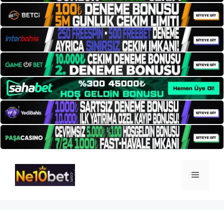
İçeriğe
atla
Menü