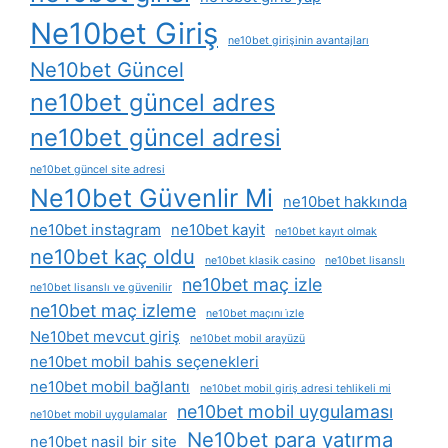
Ne10bet Giriş
ne10bet girişinin avantajları
Ne10bet Güncel
ne10bet güncel adres
ne10bet güncel adresi
ne10bet güncel site adresi
Ne10bet Güvenlir Mi
ne10bet hakkında
ne10bet instagram
ne10bet kayit
ne10bet kayıt olmak
ne10bet kaç oldu
ne10bet klasik casino
ne10bet lisanslı
ne10bet maç izle
ne10bet lisanslı ve güvenilir
ne10bet maç izleme
ne10bet maçını i̇zle
Ne10bet mevcut giriş
ne10bet mobil arayüzü
ne10bet mobil bahis seçenekleri
ne10bet mobil bağlantı
ne10bet mobil giriş adresi tehlikeli mi
ne10bet mobil uygulaması
ne10bet mobil uygulamalar
Ne10bet para yatırma
ne10bet nasil bir site