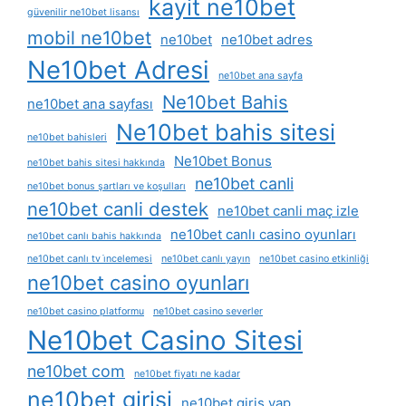
kayit ne10bet
güvenilir ne10bet lisansı
mobil ne10bet
ne10bet
ne10bet adres
Ne10bet Adresi
ne10bet ana sayfa
Ne10bet Bahis
ne10bet ana sayfası
Ne10bet bahis sitesi
ne10bet bahisleri
Ne10bet Bonus
ne10bet bahis sitesi hakkında
ne10bet canli
ne10bet bonus şartları ve koşulları
ne10bet canli destek
ne10bet canli maç izle
ne10bet canlı casino oyunları
ne10bet canlı bahis hakkında
ne10bet canlı tv i̇ncelemesi
ne10bet canlı yayın
ne10bet casino etkinliği
ne10bet casino oyunları
ne10bet casino platformu
ne10bet casino severler
Ne10bet Casino Sitesi
ne10bet com
ne10bet fiyatı ne kadar
ne10bet girisi
ne10bet giris yap