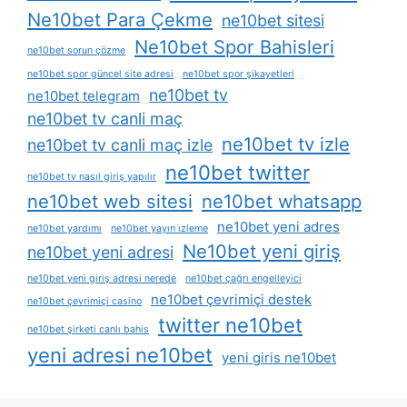
Ne10bet Para Çekme
ne10bet sitesi
Ne10bet Spor Bahisleri
ne10bet sorun çözme
ne10bet spor güncel site adresi
ne10bet spor şikayetleri
ne10bet tv
ne10bet telegram
ne10bet tv canli maç
ne10bet tv izle
ne10bet tv canli maç izle
ne10bet twitter
ne10bet tv nasıl giriş yapılır
ne10bet web sitesi
ne10bet whatsapp
ne10bet yeni adres
ne10bet yardımı
ne10bet yayın i̇zleme
Ne10bet yeni giriş
ne10bet yeni adresi
ne10bet yeni giriş adresi nerede
ne10bet çağrı engelleyici
ne10bet çevrimiçi destek
ne10bet çevrimiçi casino
twitter ne10bet
ne10bet şirketi canlı bahis
yeni adresi ne10bet
yeni giris ne10bet