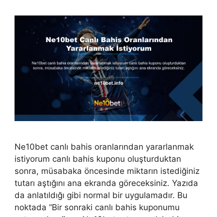
Ne10bet canlı bahis oranlarından yararlanmak
istiyorum canlı bahis kuponu oluşturduktan
sonra, müsabaka öncesinde miktarın istediğiniz
tutarı aştığını ana ekranda göreceksiniz. Yazıda
da anlatıldığı gibi normal bir uygulamadır. Bu
noktada “Bir sonraki canlı bahis kuponumu