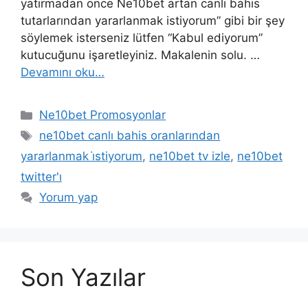
yatırmadan önce Ne10bet artan canlı bahis
tutarlarından yararlanmak istiyorum” gibi bir şey
söylemek isterseniz lütfen “Kabul ediyorum”
kutucuğunu işaretleyiniz. Makalenin solu. …
Devamını oku…
Kategoriler
Ne10bet Promosyonlar
Etiketler
ne10bet canlı bahis oranlarından
yararlanmak i̇stiyorum
,
ne10bet tv izle
,
ne10bet
twitter'ı
Yorum yap
Son Yazılar