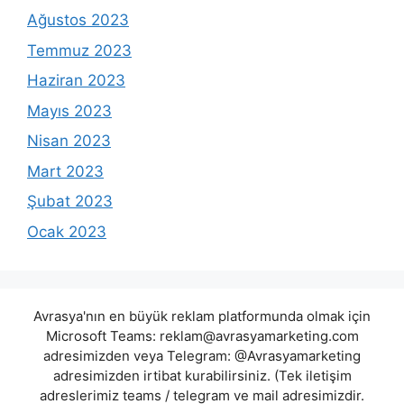
Ağustos 2023
Temmuz 2023
Haziran 2023
Mayıs 2023
Nisan 2023
Mart 2023
Şubat 2023
Ocak 2023
Avrasya'nın en büyük reklam platformunda olmak için
Microsoft Teams:
reklam@avrasyamarketing.com
adresimizden veya Telegram: @Avrasyamarketing
adresimizden irtibat kurabilirsiniz. (Tek iletişim
adreslerimiz teams / telegram ve mail adresimizdir.