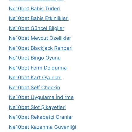
Ne10bet Bahis Türleri
Ne10bet Bahis Etkinlikleri
Ne10bet Güncel Bilgiler
Ne10bet Mevcut Özellikler
Ne10bet Blackjack Rehberi
Ne10bet Bingo Oyunu
Ne10bet Form Doldurma
Ne10bet Kart Oyunları
Ne10bet Self Checkin
Ne10bet Uygulama İndirme
Ne10bet Slot Şikayetleri
Ne10bet Rekabetçi Oranlar
Ne10bet Kazanma Güvenliği