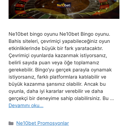
Ne10bet bingo oyunu Ne10bet Bingo oyunu.
Bahis siteleri, çevrimiçi yapabileceğiniz oyun
etkinliklerinde büyük bir fark yaratacaktır.
Çevrimiçi oyunlarda kazanmak istiyorsanız,
belirli sayıda puan veya öğe toplamanız
gerekebilir. Bingo’yu gerçek parayla oynamak
istiyorsanız, farklı platformlara katılabilir ve
büyük kazanma şansınız olabilir. Ancak bu
oyunla, daha iyi kararlar verebilir ve daha
gerçekçi bir deneyime sahip olabilirsiniz. Bu …
Devamını oku…
Kategoriler
Ne10bet Promosyonlar