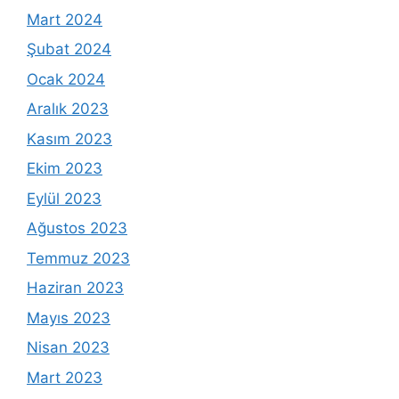
Mart 2024
Şubat 2024
Ocak 2024
Aralık 2023
Kasım 2023
Ekim 2023
Eylül 2023
Ağustos 2023
Temmuz 2023
Haziran 2023
Mayıs 2023
Nisan 2023
Mart 2023