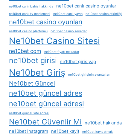
ne10bet canlı casino oyunları
ne10bet canlı bahis hakkında
ne10bet canlı tv i̇ncelemesi
ne10bet canlı yayın
ne10bet casino etkinliği
ne10bet casino oyunları
ne10bet casino platformu
ne10bet casino severler
Ne10bet Casino Sitesi
ne10bet com
ne10bet fiyatı ne kadar
ne10bet girisi
ne10bet giris yap
Ne10bet Giriş
ne10bet girişinin avantajları
Ne10bet Güncel
ne10bet güncel adres
ne10bet güncel adresi
ne10bet güncel site adresi
Ne10bet Güvenlir Mi
ne10bet hakkında
ne10bet instagram
ne10bet kayit
ne10bet kayıt olmak