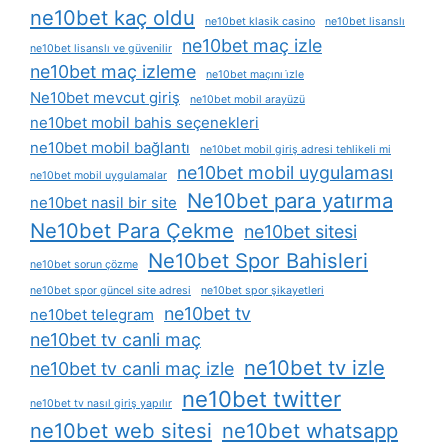
ne10bet kaç oldu
ne10bet klasik casino
ne10bet lisanslı
ne10bet maç izle
ne10bet lisanslı ve güvenilir
ne10bet maç izleme
ne10bet maçını i̇zle
Ne10bet mevcut giriş
ne10bet mobil arayüzü
ne10bet mobil bahis seçenekleri
ne10bet mobil bağlantı
ne10bet mobil giriş adresi tehlikeli mi
ne10bet mobil uygulaması
ne10bet mobil uygulamalar
Ne10bet para yatırma
ne10bet nasil bir site
Ne10bet Para Çekme
ne10bet sitesi
Ne10bet Spor Bahisleri
ne10bet sorun çözme
ne10bet spor güncel site adresi
ne10bet spor şikayetleri
ne10bet tv
ne10bet telegram
ne10bet tv canli maç
ne10bet tv izle
ne10bet tv canli maç izle
ne10bet twitter
ne10bet tv nasıl giriş yapılır
ne10bet web sitesi
ne10bet whatsapp