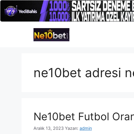
İçeriğe
atla
ne10bet adresi n
Ne10bet Futbol Oran
Aralık 13, 2023
Yazarı:
admin