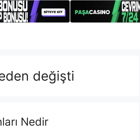
eden değişti
ları Nedir