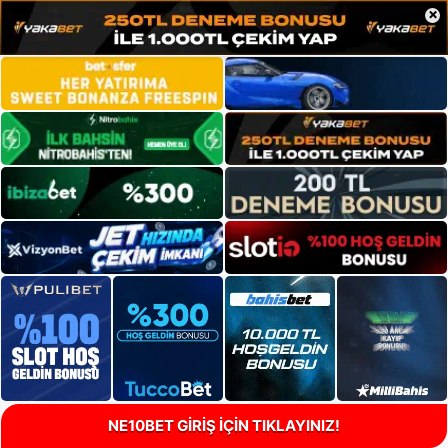
×
NE10BET GİRİŞ İÇİN TIKLAYINIZ!