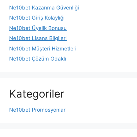
Ne10bet Kazanma Güvenliği
Ne10bet Giriş Kolaylığı
Ne10bet Üyelik Bonusu
Ne10bet Lisans Bilgileri
Ne10bet Müşteri Hizmetleri
Ne10bet Çözüm Odaklı
Kategoriler
Ne10bet Promosyonlar