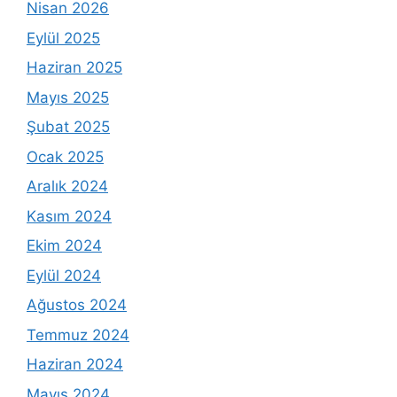
Nisan 2026
Eylül 2025
Haziran 2025
Mayıs 2025
Şubat 2025
Ocak 2025
Aralık 2024
Kasım 2024
Ekim 2024
Eylül 2024
Ağustos 2024
Temmuz 2024
Haziran 2024
Mayıs 2024