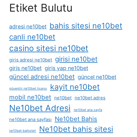
Etiket Bulutu
bahis sitesi ne10bet
adresi ne10bet
canli ne10bet
casino sitesi ne10bet
girisi ne10bet
giris adresi ne10bet
giris ne10bet
giris yap ne10bet
güncel adresi ne10bet
güncel ne10bet
kayit ne10bet
güvenilir ne10bet lisansı
mobil ne10bet
ne10bet
ne10bet adres
Ne10bet Adresi
ne10bet ana sayfa
Ne10bet Bahis
ne10bet ana sayfası
Ne10bet bahis sitesi
ne10bet bahisleri