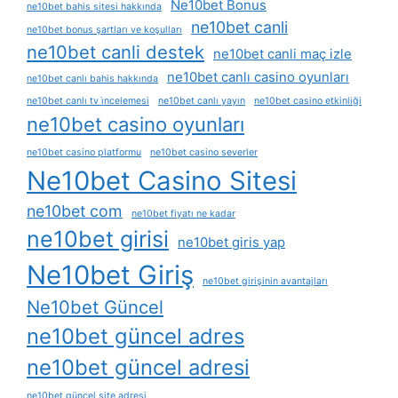
Ne10bet Bonus
ne10bet bahis sitesi hakkında
ne10bet canli
ne10bet bonus şartları ve koşulları
ne10bet canli destek
ne10bet canli maç izle
ne10bet canlı casino oyunları
ne10bet canlı bahis hakkında
ne10bet canlı tv i̇ncelemesi
ne10bet canlı yayın
ne10bet casino etkinliği
ne10bet casino oyunları
ne10bet casino platformu
ne10bet casino severler
Ne10bet Casino Sitesi
ne10bet com
ne10bet fiyatı ne kadar
ne10bet girisi
ne10bet giris yap
Ne10bet Giriş
ne10bet girişinin avantajları
Ne10bet Güncel
ne10bet güncel adres
ne10bet güncel adresi
ne10bet güncel site adresi