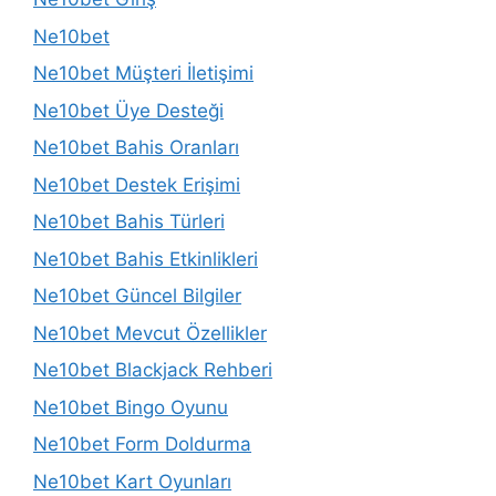
Ne10bet
Ne10bet Müşteri İletişimi
Ne10bet Üye Desteği
Ne10bet Bahis Oranları
Ne10bet Destek Erişimi
Ne10bet Bahis Türleri
Ne10bet Bahis Etkinlikleri
Ne10bet Güncel Bilgiler
Ne10bet Mevcut Özellikler
Ne10bet Blackjack Rehberi
Ne10bet Bingo Oyunu
Ne10bet Form Doldurma
Ne10bet Kart Oyunları