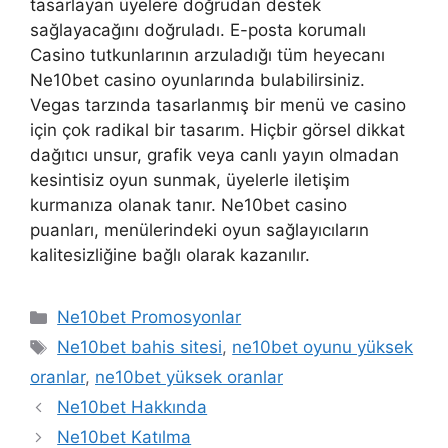
tasarlayan üyelere doğrudan destek
sağlayacağını doğruladı. E-posta korumalı
Casino tutkunlarının arzuladığı tüm heyecanı
Ne10bet casino oyunlarında bulabilirsiniz.
Vegas tarzında tasarlanmış bir menü ve casino
için çok radikal bir tasarım. Hiçbir görsel dikkat
dağıtıcı unsur, grafik veya canlı yayın olmadan
kesintisiz oyun sunmak, üyelerle iletişim
kurmanıza olanak tanır. Ne10bet casino
puanları, menülerindeki oyun sağlayıcıların
kalitesizliğine bağlı olarak kazanılır.
Kategoriler
Ne10bet Promosyonlar
Etiketler
Ne10bet bahis sitesi
,
ne10bet oyunu yüksek
oranlar
,
ne10bet yüksek oranlar
Ne10bet Hakkında
Ne10bet Katılma