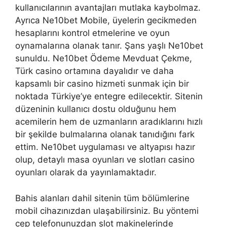
kullanıcılarının avantajları mutlaka kaybolmaz.
Ayrıca Ne10bet Mobile, üyelerin gecikmeden
hesaplarını kontrol etmelerine ve oyun
oynamalarına olanak tanır. Şans yaşlı Ne10bet
sunuldu. Ne10bet Ödeme Mevduat Çekme,
Türk casino ortamına dayalıdır ve daha
kapsamlı bir casino hizmeti sunmak için bir
noktada Türkiye’ye entegre edilecektir. Sitenin
düzeninin kullanıcı dostu olduğunu hem
acemilerin hem de uzmanların aradıklarını hızlı
bir şekilde bulmalarına olanak tanıdığını fark
ettim. Ne10bet uygulaması ve altyapısı hazır
olup, detaylı masa oyunları ve slotları casino
oyunları olarak da yayınlamaktadır.
Bahis alanları dahil sitenin tüm bölümlerine
mobil cihazınızdan ulaşabilirsiniz. Bu yöntemi
cep telefonunuzdan slot makinelerinde