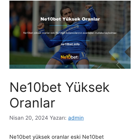
Ne10bet Yüksek
Oranlar
Nisan 20, 2024
Yazarı:
admin
Ne10bet yüksek oranlar eski Ne10bet