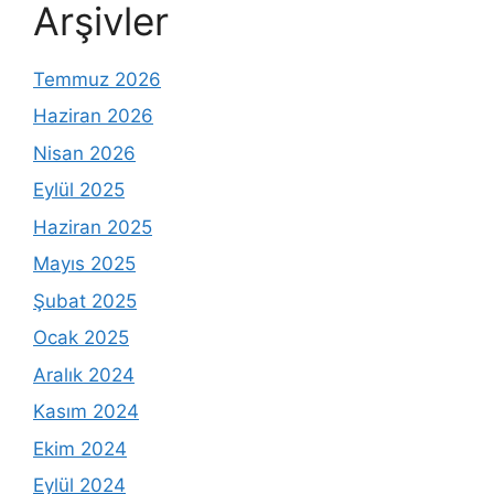
Arşivler
Temmuz 2026
Haziran 2026
Nisan 2026
Eylül 2025
Haziran 2025
Mayıs 2025
Şubat 2025
Ocak 2025
Aralık 2024
Kasım 2024
Ekim 2024
Eylül 2024