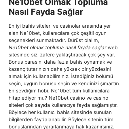
Ne10bet Olmak Topluma
Nasıl Fayda Sağlar
En iyi bahis siteleri ve casinolar arasında yer
alan Ne10bet, kullanıcılara çok çeşitli oyun
seçenekleri sunmaktadır. Dürüst olalım,
Ne10bet olmak topluma nasıl fayda sağlar
web
sitesinde sizi zafere yaklaştıracak çok şey var.
Bonus parasını daha fazla bahis oynamak ve
kazanç tutarınızın daha yüksek bir yüzdesini
almak için kullanabilirsiniz. İstediğiniz bölümü
seçin, uygun bonusu seçin ve kendinizi şımartın.
En sevdiğim hobi. Ne10bet tüm kullanıcılara
hitap ediyor mu? Ne10bet casino ve casino
siteleri çok sayıda kullanıcıya fayda sağlamıştır.
Böylece her kullanıcı bahis sitesinde sunulan
bilgilerden faydalanabilir. Böylece sitenin tüm
bonuslarından yararlanmaya hak kazanırsınız.