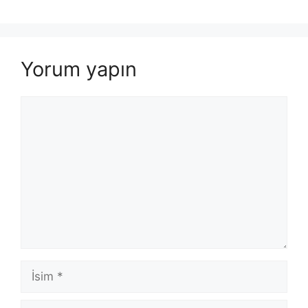
Yorum yapın
Yorum
İsim
E-