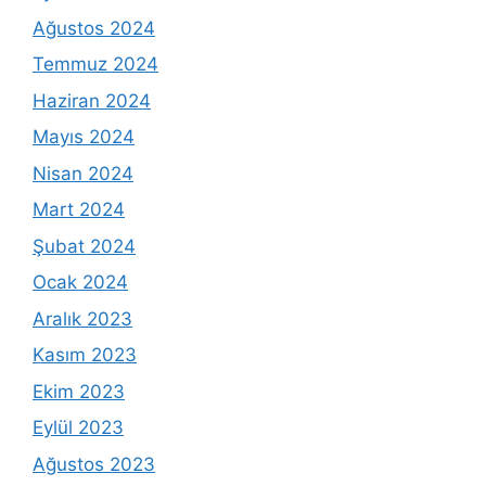
Ağustos 2024
Temmuz 2024
Haziran 2024
Mayıs 2024
Nisan 2024
Mart 2024
Şubat 2024
Ocak 2024
Aralık 2023
Kasım 2023
Ekim 2023
Eylül 2023
Ağustos 2023