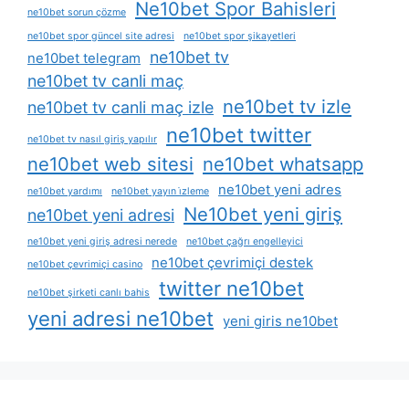
Ne10bet Spor Bahisleri
ne10bet sorun çözme
ne10bet spor güncel site adresi
ne10bet spor şikayetleri
ne10bet tv
ne10bet telegram
ne10bet tv canli maç
ne10bet tv izle
ne10bet tv canli maç izle
ne10bet twitter
ne10bet tv nasıl giriş yapılır
ne10bet web sitesi
ne10bet whatsapp
ne10bet yeni adres
ne10bet yardımı
ne10bet yayın i̇zleme
Ne10bet yeni giriş
ne10bet yeni adresi
ne10bet yeni giriş adresi nerede
ne10bet çağrı engelleyici
ne10bet çevrimiçi destek
ne10bet çevrimiçi casino
twitter ne10bet
ne10bet şirketi canlı bahis
yeni adresi ne10bet
yeni giris ne10bet