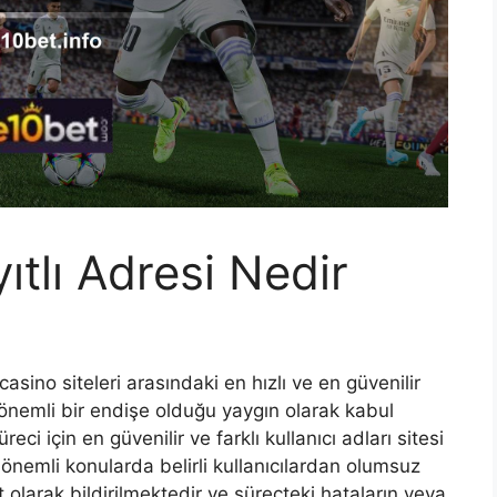
tlı Adresi Nedir
asino siteleri arasındaki en hızlı ve en güvenilir
 önemli bir endişe olduğu yaygın olarak kabul
ci için en güvenilir ve farklı kullanıcı adları sitesi
r önemli konularda belirli kullanıcılardan olumsuz
t olarak bildirilmektedir ve süreçteki hataların veya