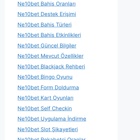
Ne10bet Bahis Oranları
Ne10bet Destek Erişimi
Ne10bet Bahis Türleri
Ne10bet Bahis Etkinlikleri
Ne10bet Güncel Bilgiler
Ne10bet Mevcut Özellikler
Ne10bet Blackjack Rehberi
Ne10bet Bingo Oyunu
Ne10bet Form Doldurma
Ne10bet Kart Oyunları
Ne10bet Self Checkin
Ne10bet Uygulama İndirme
Ne10bet Slot Şikayetleri
Ne10bet Rekabetçi Oranlar