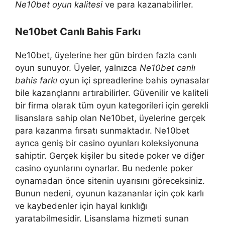
Ne10bet oyun kalitesi
ve para kazanabilirler.
Ne10bet Canlı Bahis Farkı
Ne10bet, üyelerine her gün birden fazla canlı
oyun sunuyor. Üyeler, yalnızca
Ne10bet canlı
bahis farkı
oyun içi spreadlerine bahis oynasalar
bile kazançlarını artırabilirler. Güvenilir ve kaliteli
bir firma olarak tüm oyun kategorileri için gerekli
lisanslara sahip olan Ne10bet, üyelerine gerçek
para kazanma fırsatı sunmaktadır. Ne10bet
ayrıca geniş bir casino oyunları koleksiyonuna
sahiptir. Gerçek kişiler bu sitede poker ve diğer
casino oyunlarını oynarlar. Bu nedenle poker
oynamadan önce sitenin uyarısını göreceksiniz.
Bunun nedeni, oyunun kazananlar için çok karlı
ve kaybedenler için hayal kırıklığı
yaratabilmesidir. Lisanslama hizmeti sunan