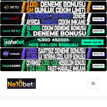
İçeriğe
atla
Menü