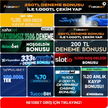
×
NE10BET GİRİŞ İÇİN TIKLAYINIZ!