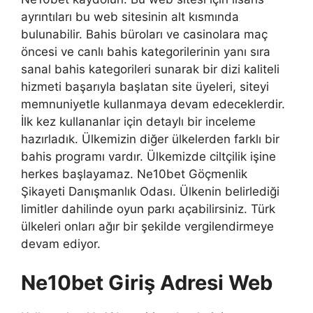
ayrıntıları bu web sitesinin alt kısmında
bulunabilir. Bahis büroları ve casinolara maç
öncesi ve canlı bahis kategorilerinin yanı sıra
sanal bahis kategorileri sunarak bir dizi kaliteli
hizmeti başarıyla başlatan site üyeleri, siteyi
memnuniyetle kullanmaya devam edeceklerdir.
İlk kez kullananlar için detaylı bir inceleme
hazırladık. Ülkemizin diğer ülkelerden farklı bir
bahis programı vardır. Ülkemizde ciltçilik işine
herkes başlayamaz. Ne10bet Göçmenlik
Şikayeti Danışmanlık Odası. Ülkenin belirlediği
limitler dahilinde oyun parkı açabilirsiniz. Türk
ülkeleri onları ağır bir şekilde vergilendirmeye
devam ediyor.
Ne10bet Giriş Adresi Web