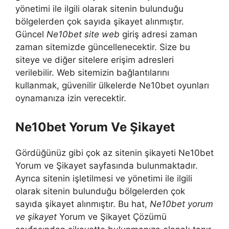
yönetimi ile ilgili olarak sitenin bulunduğu
bölgelerden çok sayıda şikayet alınmıştır.
Güncel
Ne10bet site web
giriş adresi zaman
zaman sitemizde güncellenecektir. Size bu
siteye ve diğer sitelere erişim adresleri
verilebilir. Web sitemizin bağlantılarını
kullanmak, güvenilir ülkelerde Ne10bet oyunları
oynamanıza izin verecektir.
Ne10bet Yorum Ve Şikayet
Gördüğünüz gibi çok az sitenin şikayeti Ne10bet
Yorum ve Şikayet sayfasında bulunmaktadır.
Ayrıca sitenin işletilmesi ve yönetimi ile ilgili
olarak sitenin bulunduğu bölgelerden çok
sayıda şikayet alınmıştır. Bu hat,
Ne10bet yorum
ve şikayet
Yorum ve Şikayet Çözümü