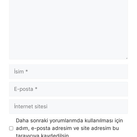
İsim
E-
posta
İnternet
sitesi
Daha sonraki yorumlarımda kullanılması için
adım, e-posta adresim ve site adresim bu
tarayıcıya kaydedilsin.