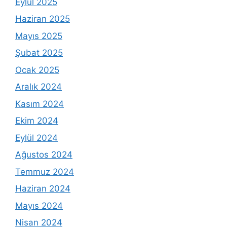
Eylül 2025
Haziran 2025
Mayıs 2025
Şubat 2025
Ocak 2025
Aralık 2024
Kasım 2024
Ekim 2024
Eylül 2024
Ağustos 2024
Temmuz 2024
Haziran 2024
Mayıs 2024
Nisan 2024