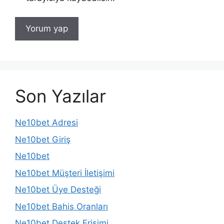
Son Yazılar
Ne10bet Adresi
Ne10bet Giriş
Ne10bet
Ne10bet Müşteri İletişimi
Ne10bet Üye Desteği
Ne10bet Bahis Oranları
Ne10bet Destek Erişimi