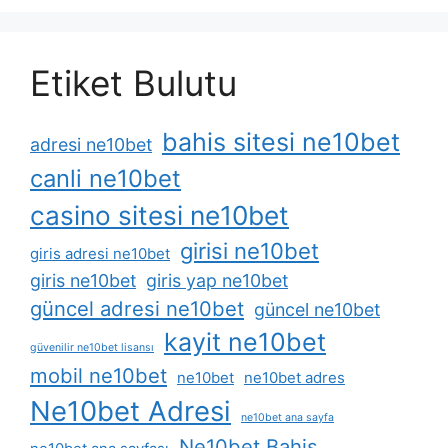
Etiket Bulutu
bahis sitesi ne10bet
adresi ne10bet
canli ne10bet
casino sitesi ne10bet
girisi ne10bet
giris adresi ne10bet
giris ne10bet
giris yap ne10bet
güncel adresi ne10bet
güncel ne10bet
kayit ne10bet
güvenilir ne10bet lisansı
mobil ne10bet
ne10bet
ne10bet adres
Ne10bet Adresi
ne10bet ana sayfa
Ne10bet Bahis