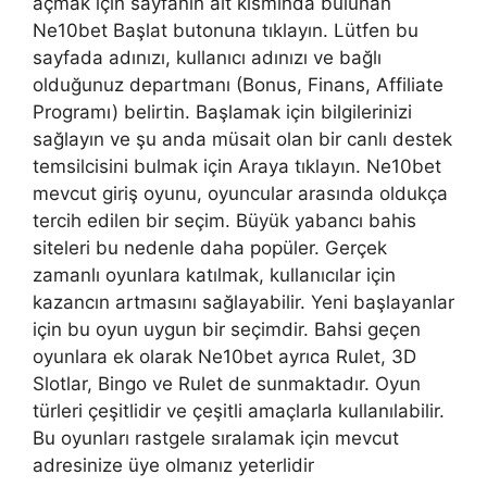
açmak için sayfanın alt kısmında bulunan
Ne10bet Başlat butonuna tıklayın. Lütfen bu
sayfada adınızı, kullanıcı adınızı ve bağlı
olduğunuz departmanı (Bonus, Finans, Affiliate
Programı) belirtin. Başlamak için bilgilerinizi
sağlayın ve şu anda müsait olan bir canlı destek
temsilcisini bulmak için Araya tıklayın. Ne10bet
mevcut giriş oyunu, oyuncular arasında oldukça
tercih edilen bir seçim. Büyük yabancı bahis
siteleri bu nedenle daha popüler. Gerçek
zamanlı oyunlara katılmak, kullanıcılar için
kazancın artmasını sağlayabilir. Yeni başlayanlar
için bu oyun uygun bir seçimdir. Bahsi geçen
oyunlara ek olarak Ne10bet ayrıca Rulet, 3D
Slotlar, Bingo ve Rulet de sunmaktadır. Oyun
türleri çeşitlidir ve çeşitli amaçlarla kullanılabilir.
Bu oyunları rastgele sıralamak için mevcut
adresinize üye olmanız yeterlidir