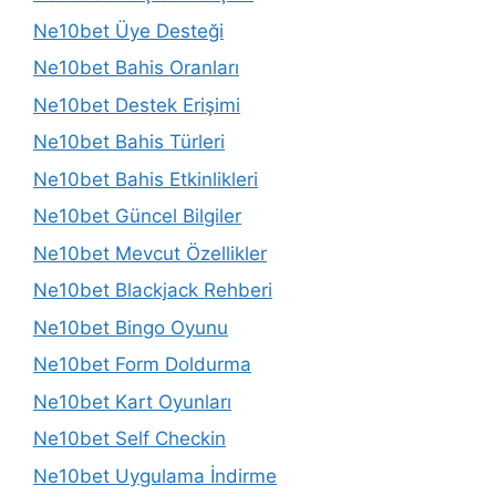
Ne10bet Üye Desteği
Ne10bet Bahis Oranları
Ne10bet Destek Erişimi
Ne10bet Bahis Türleri
Ne10bet Bahis Etkinlikleri
Ne10bet Güncel Bilgiler
Ne10bet Mevcut Özellikler
Ne10bet Blackjack Rehberi
Ne10bet Bingo Oyunu
Ne10bet Form Doldurma
Ne10bet Kart Oyunları
Ne10bet Self Checkin
Ne10bet Uygulama İndirme