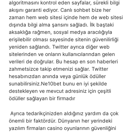
algoritmasını kontrol eden sayfalar, sürekli bilgi
akışını garanti ediyor. Canlı sohbet bize her
zaman hem web sitesi içinde hem de web sitesi
dışında bilgi alma şansını sağladı. İlk baştaki
aksaklığa rağmen, sosyal medya aracılığıyla
erişilebilir olması sayesinde sitenin güvenilirliği
yeniden sağlandı. Twitter ayrıca diğer web
sitelerinden ve onların kullanıcılarından gelen
verileri de doğrular. Bu hesap en son haberleri
zahmetsizce takip etmenizi sağlar. Twitter
hesabınızdan anında veya günlük ödüller
sunabilirsiniz.Ne10bet bunu en iyi şekilde
destekleyen ve mevcut adresiniz için çeşitli
ödüller sağlayan bir firmadır
Ayrıca tedarikçinizden aldığınız yardım da çok
önemli bir faktördür. Dünyanın her yerindeki
yazılım firmaları casino oyunlarının güvenliğini