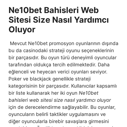
Ne10bet Bahisleri Web
Sitesi Size Nasıl Yardımcı
Oluyor
Mevcut Ne10bet promosyon oyunlarının dışında
bu da casinodaki strateji oyunu seçeneklerinin
bir parçasıdır. Bu oyun türü deneyimli oyuncular
tarafından oldukça tercih edilmektedir. Daha
eğlenceli ve heyecan verici oyunları seviyor.
Poker ve blackjack genellikle strateji
kategorisinin bir parçasıdır. Kullanıcılar kapsamlı
bir liste kullanarak her iki oyun
Ne10bet
bahisleri web sitesi size nasıl yardımcı oluyor
için de derecelendirme sağlayabilir. Bu oyunlar,
oyuncuların belirli taktikler uygulamasını ve
diğer oyuncularla birebir savaşlara girmesini