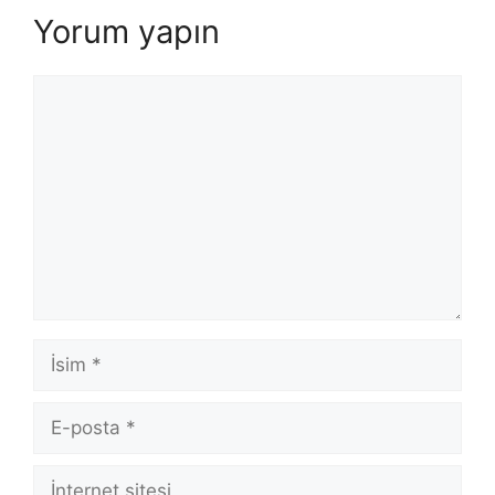
Yorum yapın
Yorum
İsim
E-
posta
İnternet