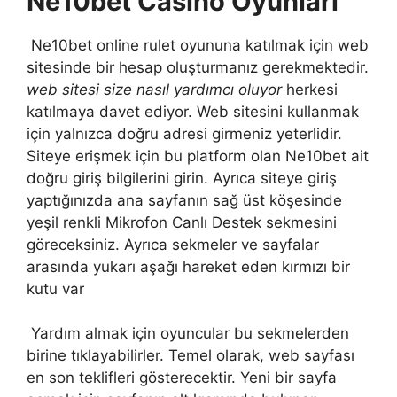
Ne10bet Casino Oyunları
Ne10bet online rulet oyununa katılmak için web
sitesinde bir hesap oluşturmanız gerekmektedir.
web sitesi size nasıl yardımcı oluyor
herkesi
katılmaya davet ediyor. Web sitesini kullanmak
için yalnızca doğru adresi girmeniz yeterlidir.
Siteye erişmek için bu platform olan Ne10bet ait
doğru giriş bilgilerini girin. Ayrıca siteye giriş
yaptığınızda ana sayfanın sağ üst köşesinde
yeşil renkli Mikrofon Canlı Destek sekmesini
göreceksiniz. Ayrıca sekmeler ve sayfalar
arasında yukarı aşağı hareket eden kırmızı bir
kutu var
Yardım almak için oyuncular bu sekmelerden
birine tıklayabilirler. Temel olarak, web sayfası
en son teklifleri gösterecektir. Yeni bir sayfa