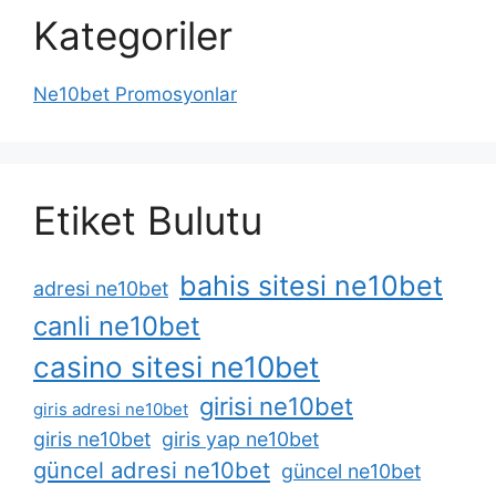
Kategoriler
Ne10bet Promosyonlar
Etiket Bulutu
bahis sitesi ne10bet
adresi ne10bet
canli ne10bet
casino sitesi ne10bet
girisi ne10bet
giris adresi ne10bet
giris ne10bet
giris yap ne10bet
güncel adresi ne10bet
güncel ne10bet