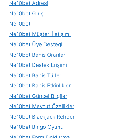
Ne10bet Adresi
Ne10bet Giriş
Ne10bet
Ne10bet Müşteri İletişimi
Ne10bet Üye Desteği
Ne10bet Bahis Oranları
Ne10bet Destek Erişimi
Ne10bet Bahis Türleri
Ne10bet Bahis Etkinlikleri
Ne10bet Güncel Bilgiler
Ne10bet Mevcut Özellikler
Ne10bet Blackjack Rehberi
Ne10bet Bingo Oyunu
Ne10bet Form Doldurma