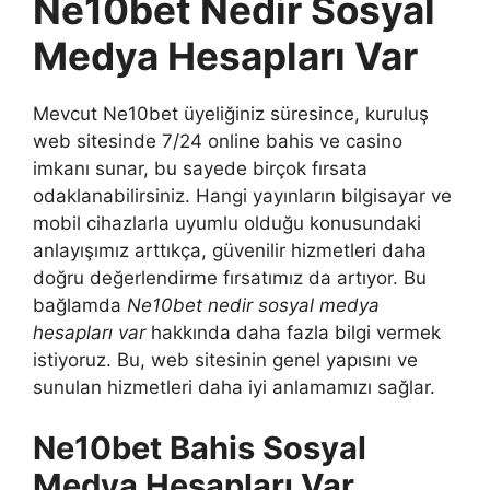
Ne10bet Nedir Sosyal
Medya Hesapları Var
Mevcut Ne10bet üyeliğiniz süresince, kuruluş
web sitesinde 7/24 online bahis ve casino
imkanı sunar, bu sayede birçok fırsata
odaklanabilirsiniz. Hangi yayınların bilgisayar ve
mobil cihazlarla uyumlu olduğu konusundaki
anlayışımız arttıkça, güvenilir hizmetleri daha
doğru değerlendirme fırsatımız da artıyor. Bu
bağlamda
Ne10bet nedir sosyal medya
hesapları var
hakkında daha fazla bilgi vermek
istiyoruz. Bu, web sitesinin genel yapısını ve
sunulan hizmetleri daha iyi anlamamızı sağlar.
Ne10bet Bahis Sosyal
Medya Hesapları Var