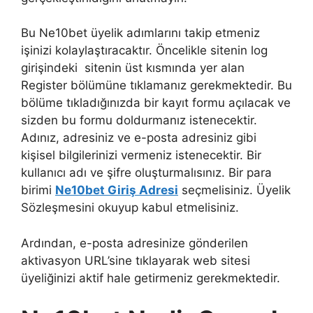
Bu Ne10bet üyelik adımlarını takip etmeniz
işinizi kolaylaştıracaktır. Öncelikle sitenin log
girişindeki sitenin üst kısmında yer alan
Register bölümüne tıklamanız gerekmektedir. Bu
bölüme tıkladığınızda bir kayıt formu açılacak ve
sizden bu formu doldurmanız istenecektir.
Adınız, adresiniz ve e-posta adresiniz gibi
kişisel bilgilerinizi vermeniz istenecektir. Bir
kullanıcı adı ve şifre oluşturmalısınız. Bir para
birimi
Ne10bet Giriş Adresi
seçmelisiniz. Üyelik
Sözleşmesini okuyup kabul etmelisiniz.
Ardından, e-posta adresinize gönderilen
aktivasyon URL’sine tıklayarak web sitesi
üyeliğinizi aktif hale getirmeniz gerekmektedir.