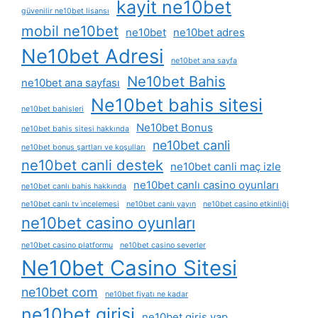
kayit ne10bet
güvenilir ne10bet lisansı
mobil ne10bet
ne10bet
ne10bet adres
Ne10bet Adresi
ne10bet ana sayfa
Ne10bet Bahis
ne10bet ana sayfası
Ne10bet bahis sitesi
ne10bet bahisleri
Ne10bet Bonus
ne10bet bahis sitesi hakkında
ne10bet canli
ne10bet bonus şartları ve koşulları
ne10bet canli destek
ne10bet canli maç izle
ne10bet canlı casino oyunları
ne10bet canlı bahis hakkında
ne10bet canlı tv i̇ncelemesi
ne10bet canlı yayın
ne10bet casino etkinliği
ne10bet casino oyunları
ne10bet casino platformu
ne10bet casino severler
Ne10bet Casino Sitesi
ne10bet com
ne10bet fiyatı ne kadar
ne10bet girisi
ne10bet giris yap