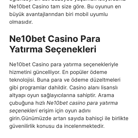
Ne10bet Casino tam size göre. Bu oyunun en
büyük avantajlarından biri mobil uyumlu
olmasıdır.
Ne10bet Casino Para
Yatırma Seçenekleri
Ne10bet Casino para yatırma seçenekleriyle
hizmetini güncelliyor. En popüler ödeme
teknolojisi. Buna para ve ödeme düzeltmeleri
gibi programlar dahildir. Casino alanı lisanslı
altyapı oyun sağlayıcılarına sahiptir. Arama
çubuğuna hızlı
Ne10bet casino para yatırma
seçenekleri
erişim için oyun adını
girin.Günümüzde artan sayıda bahisçi ile birlikte
güvenilirlik konusu da incelenmektedir.