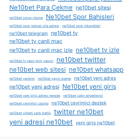
Ne10bet Para Çekme
ne10bet sitesi
Ne10bet Spor Bahisleri
ne10bet sorun çözme
ne10bet spor güncel site adresi
ne10bet spor şikayetleri
ne10bet tv
ne10bet telegram
ne10bet tv canli maç
ne10bet tv izle
ne10bet tv canli maç izle
ne10bet twitter
ne10bet tv nasıl giriş yapılır
ne10bet web sitesi
ne10bet whatsapp
ne10bet yeni adres
ne10bet yardımı
ne10bet yayın i̇zleme
Ne10bet yeni giriş
ne10bet yeni adresi
ne10bet yeni giriş adresi nerede
ne10bet çağrı engelleyici
ne10bet çevrimiçi destek
ne10bet çevrimiçi casino
twitter ne10bet
ne10bet şirketi canlı bahis
yeni adresi ne10bet
yeni giris ne10bet