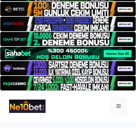
İçeriğe
atla
Menü