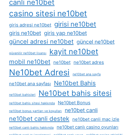
canli ne10bet
casino sitesi ne10bet
girisi ne10bet
giris adresi ne10bet
giris ne10bet
giris yap ne10bet
güncel adresi ne10bet
güncel ne10bet
kayit ne10bet
güvenilir ne10bet lisansı
mobil ne10bet
ne10bet
ne10bet adres
Ne10bet Adresi
ne10bet ana sayfa
Ne10bet Bahis
ne10bet ana sayfası
Ne10bet bahis sitesi
ne10bet bahisleri
Ne10bet Bonus
ne10bet bahis sitesi hakkında
ne10bet canli
ne10bet bonus şartları ve koşulları
ne10bet canli destek
ne10bet canli maç izle
ne10bet canlı casino oyunları
ne10bet canlı bahis hakkında