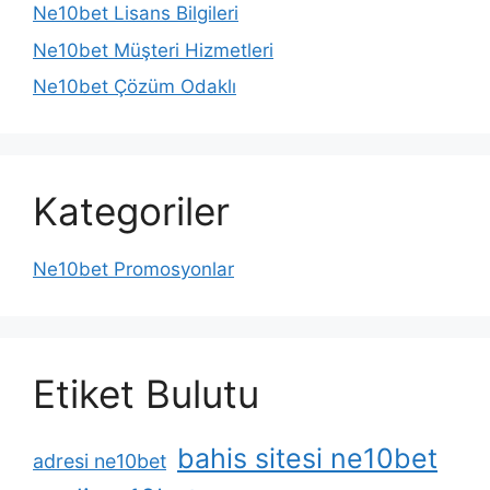
Ne10bet Lisans Bilgileri
Ne10bet Müşteri Hizmetleri
Ne10bet Çözüm Odaklı
Kategoriler
Ne10bet Promosyonlar
Etiket Bulutu
bahis sitesi ne10bet
adresi ne10bet