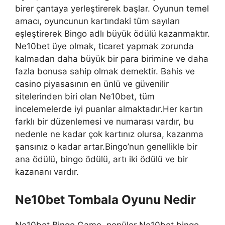
birer çantaya yerleştirerek başlar. Oyunun temel
amacı, oyuncunun kartındaki tüm sayıları
eşleştirerek Bingo adlı büyük ödülü kazanmaktır.
Ne10bet üye olmak, ticaret yapmak zorunda
kalmadan daha büyük bir para birimine ve daha
fazla bonusa sahip olmak demektir. Bahis ve
casino piyasasının en ünlü ve güvenilir
sitelerinden biri olan Ne10bet, tüm
incelemelerde iyi puanlar almaktadır.Her kartın
farklı bir düzenlemesi ve numarası vardır, bu
nedenle ne kadar çok kartınız olursa, kazanma
şansınız o kadar artar.Bingo’nun genellikle bir
ana ödülü, bingo ödülü, artı iki ödülü ve bir
kazananı vardır.
Ne10bet Tombala Oyunu Nedir