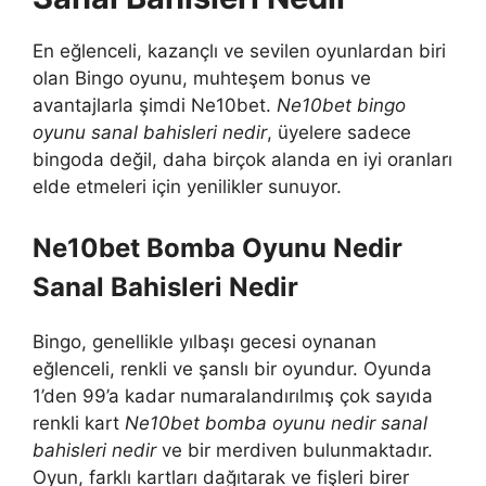
En eğlenceli, kazançlı ve sevilen oyunlardan biri
olan Bingo oyunu, muhteşem bonus ve
avantajlarla şimdi Ne10bet.
Ne10bet bingo
oyunu sanal bahisleri nedir
, üyelere sadece
bingoda değil, daha birçok alanda en iyi oranları
elde etmeleri için yenilikler sunuyor.
Ne10bet Bomba Oyunu Nedir
Sanal Bahisleri Nedir
Bingo, genellikle yılbaşı gecesi oynanan
eğlenceli, renkli ve şanslı bir oyundur. Oyunda
1’den 99’a kadar numaralandırılmış çok sayıda
renkli kart
Ne10bet bomba oyunu nedir sanal
bahisleri nedir
ve bir merdiven bulunmaktadır.
Oyun, farklı kartları dağıtarak ve fişleri birer