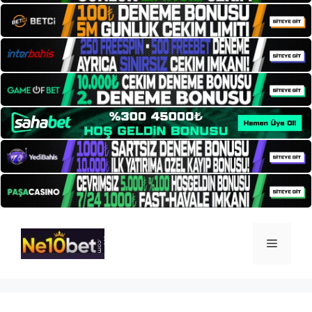
İçeriğe
atla
Menü