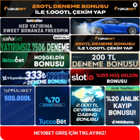
×
NE10BET GİRİŞ İÇİN TIKLAYINIZ!