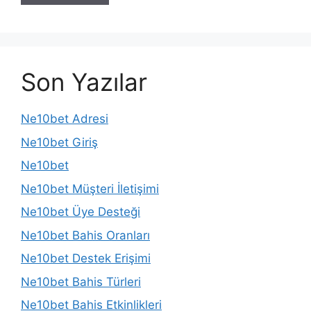
Son Yazılar
Ne10bet Adresi
Ne10bet Giriş
Ne10bet
Ne10bet Müşteri İletişimi
Ne10bet Üye Desteği
Ne10bet Bahis Oranları
Ne10bet Destek Erişimi
Ne10bet Bahis Türleri
Ne10bet Bahis Etkinlikleri