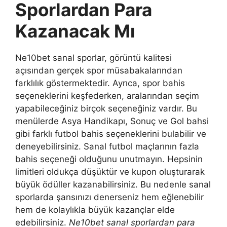
Sporlardan Para
Kazanacak Mı
Ne10bet sanal sporlar, görüntü kalitesi
açısından gerçek spor müsabakalarından
farklılık göstermektedir. Ayrıca, spor bahis
seçeneklerini keşfederken, aralarından seçim
yapabileceğiniz birçok seçeneğiniz vardır. Bu
menülerde Asya Handikapı, Sonuç ve Gol bahsi
gibi farklı futbol bahis seçeneklerini bulabilir ve
deneyebilirsiniz. Sanal futbol maçlarının fazla
bahis seçeneği olduğunu unutmayın. Hepsinin
limitleri oldukça düşüktür ve kupon oluşturarak
büyük ödüller kazanabilirsiniz. Bu nedenle sanal
sporlarda şansınızı denerseniz hem eğlenebilir
hem de kolaylıkla büyük kazançlar elde
edebilirsiniz.
Ne10bet sanal sporlardan para