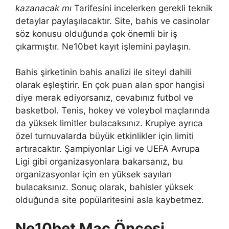
kazanacak mı
Tarifesini incelerken gerekli teknik
detaylar paylaşılacaktır. Site, bahis ve casinolar
söz konusu olduğunda çok önemli bir iş
çıkarmıştır. Ne10bet kayıt işlemini paylaşın.
Bahis şirketinin bahis analizi ile siteyi dahili
olarak eşleştirir. En çok puan alan spor hangisi
diye merak ediyorsanız, cevabınız futbol ve
basketbol. Tenis, hokey ve voleybol maçlarında
da yüksek limitler bulacaksınız. Krupiye ayrıca
özel turnuvalarda büyük etkinlikler için limiti
artıracaktır. Şampiyonlar Ligi ve UEFA Avrupa
Ligi gibi organizasyonlara bakarsanız, bu
organizasyonlar için en yüksek sayıları
bulacaksınız. Sonuç olarak, bahisler yüksek
olduğunda site popülaritesini asla kaybetmez.
Ne10bet Maç Öncesi