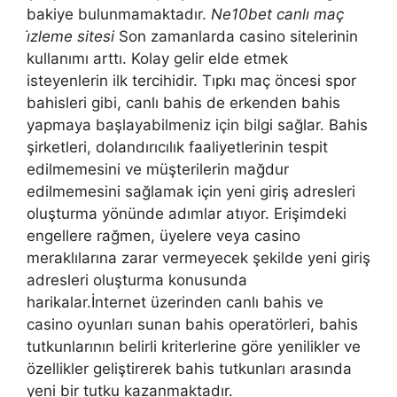
bakiye bulunmamaktadır.
Ne10bet canlı maç
i̇zleme sitesi
Son zamanlarda casino sitelerinin
kullanımı arttı. Kolay gelir elde etmek
isteyenlerin ilk tercihidir. Tıpkı maç öncesi spor
bahisleri gibi, canlı bahis de erkenden bahis
yapmaya başlayabilmeniz için bilgi sağlar. Bahis
şirketleri, dolandırıcılık faaliyetlerinin tespit
edilmemesini ve müşterilerin mağdur
edilmemesini sağlamak için yeni giriş adresleri
oluşturma yönünde adımlar atıyor. Erişimdeki
engellere rağmen, üyelere veya casino
meraklılarına zarar vermeyecek şekilde yeni giriş
adresleri oluşturma konusunda
harikalar.İnternet üzerinden canlı bahis ve
casino oyunları sunan bahis operatörleri, bahis
tutkunlarının belirli kriterlerine göre yenilikler ve
özellikler geliştirerek bahis tutkunları arasında
yeni bir tutku kazanmaktadır.