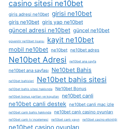
casino sitesi ne10bet
girisi ne10bet
giris adresi ne10bet
giris ne10bet
giris yap ne10bet
güncel adresi ne10bet
güncel ne10bet
kayit ne10bet
güvenilir ne10bet lisansı
mobil ne10bet
ne10bet
ne10bet adres
Ne10bet Adresi
ne10bet ana sayfa
Ne10bet Bahis
ne10bet ana sayfası
Ne10bet bahis sitesi
ne10bet bahisleri
Ne10bet Bonus
ne10bet bahis sitesi hakkında
ne10bet canli
ne10bet bonus şartları ve koşulları
ne10bet canli destek
ne10bet canli maç izle
ne10bet canlı casino oyunları
ne10bet canlı bahis hakkında
ne10bet canlı tv i̇ncelemesi
ne10bet canlı yayın
ne10bet casino etkinliği
ne10bet casino oyunları