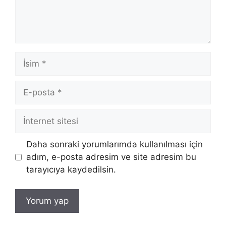
İsim
E-
posta
İnternet
sitesi
Daha sonraki yorumlarımda kullanılması için
adım, e-posta adresim ve site adresim bu
tarayıcıya kaydedilsin.