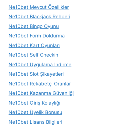
Ne10bet Mevcut Özellikler
Ne10bet Blackjack Rehberi
Ne10bet Bingo Oyunu
Ne10bet Form Doldurma
Ne10bet Kart Oyunları
Ne10bet Self Checkin
Ne10bet Uygulama İndirme
Ne10bet Slot Şikayetleri
Ne10bet Rekabetçi Oranlar
Ne10bet Kazanma Güvenliği
Ne10bet Giriş Kolaylığı
Ne10bet Üyelik Bonusu
Ne10bet Lisans Bilgileri