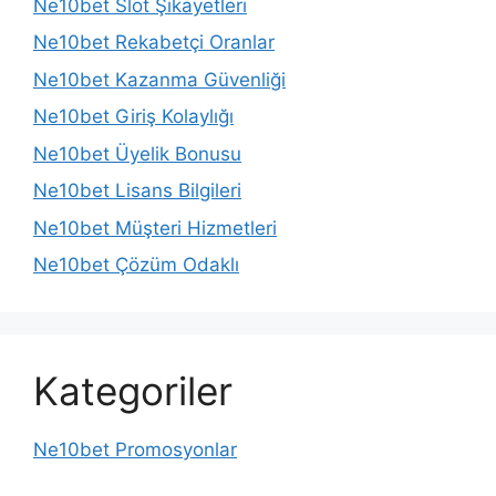
Ne10bet Slot Şikayetleri
Ne10bet Rekabetçi Oranlar
Ne10bet Kazanma Güvenliği
Ne10bet Giriş Kolaylığı
Ne10bet Üyelik Bonusu
Ne10bet Lisans Bilgileri
Ne10bet Müşteri Hizmetleri
Ne10bet Çözüm Odaklı
Kategoriler
Ne10bet Promosyonlar