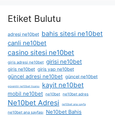
Etiket Bulutu
bahis sitesi ne10bet
adresi ne10bet
canli ne10bet
casino sitesi ne10bet
girisi ne10bet
giris adresi ne10bet
giris ne10bet
giris yap ne10bet
güncel adresi ne10bet
güncel ne10bet
kayit ne10bet
güvenilir ne10bet lisansı
mobil ne10bet
ne10bet
ne10bet adres
Ne10bet Adresi
ne10bet ana sayfa
Ne10bet Bahis
ne10bet ana sayfası