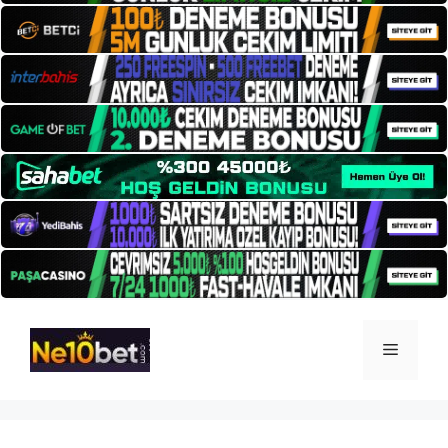
İçeriğe
atla
Menü