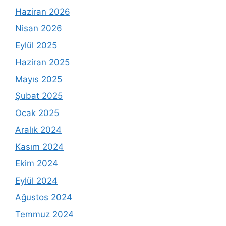
Haziran 2026
Nisan 2026
Eylül 2025
Haziran 2025
Mayıs 2025
Şubat 2025
Ocak 2025
Aralık 2024
Kasım 2024
Ekim 2024
Eylül 2024
Ağustos 2024
Temmuz 2024