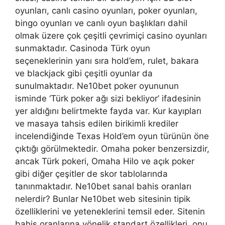
oyunları, canlı casino oyunları, poker oyunları,
bingo oyunları ve canlı oyun başlıkları dahil
olmak üzere çok çeşitli çevrimiçi casino oyunları
sunmaktadır. Casinoda Türk oyun
seçeneklerinin yanı sıra hold’em, rulet, bakara
ve blackjack gibi çeşitli oyunlar da
sunulmaktadır. Ne10bet poker oyununun
isminde ‘Türk poker ağı sizi bekliyor’ ifadesinin
yer aldığını belirtmekte fayda var. Kur kayıpları
ve masaya tahsis edilen birikimli krediler
incelendiğinde Texas Hold’em oyun türünün öne
çıktığı görülmektedir. Omaha poker benzersizdir,
ancak Türk pokeri, Omaha Hilo ve açık poker
gibi diğer çeşitler de skor tablolarında
tanınmaktadır. Ne10bet sanal bahis oranları
nelerdir? Bunlar Ne10bet web sitesinin tipik
özelliklerini ve yeteneklerini temsil eder. Sitenin
bahis oranlarına yönelik standart özellikleri, onu