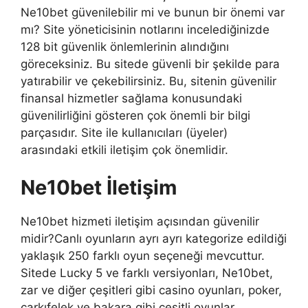
Ne10bet güvenilebilir mi ve bunun bir önemi var
mı? Site yöneticisinin notlarını incelediğinizde
128 bit güvenlik önlemlerinin alındığını
göreceksiniz. Bu sitede güvenli bir şekilde para
yatırabilir ve çekebilirsiniz. Bu, sitenin güvenilir
finansal hizmetler sağlama konusundaki
güvenilirliğini gösteren çok önemli bir bilgi
parçasıdır. Site ile kullanıcıları (üyeler)
arasındaki etkili iletişim çok önemlidir.
Ne10bet İletişim
Ne10bet hizmeti iletişim açısından güvenilir
midir?Canlı oyunların ayrı ayrı kategorize edildiği
yaklaşık 250 farklı oyun seçeneği mevcuttur.
Sitede Lucky 5 ve farklı versiyonları, Ne10bet,
zar ve diğer çeşitleri gibi casino oyunları, poker,
çarkıfelek ve bakara gibi çeşitli oyunlar