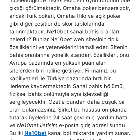
incelendiğinde Texas Hold’em oyun türünün öne
çıktığı görülmektedir. Omaha poker benzersizdir,
ancak Türk pokeri, Omaha Hilo ve açık poker
gibi diğer çeşitler de skor tablolarında
tanınmaktadır. Ne10bet sanal bahis oranları
nelerdir? Bunlar Ne10bet web sitesinin tipik
özelliklerini ve yeteneklerini temsil eder. Sitenin
bahis oranlarına yönelik standart özellikleri, onu
Avrupa pazarında en yüksek puan alan
sitelerden biri haline getiriyor. Firmamız bu
kabiliyetleri ile Türkiye pazarında hızlı bir
ilerleme kaydetmektedir. Sanal bahis bölümü,
fiziksel bahis bölümüyle aynı işlevselliği
sergileyecektir. Özetle bundan daha düşük bir
oran bulamazsınız. Şirket bu hususu ön planda
tutarak üyelerine 24 saat çevrimiçi yardım hattı
ve
Ne10bet i̇letişim
e-posta giriş adresi sundu.
Bu iki
Ne10bet
kanal bol miktarda yardım sunar.