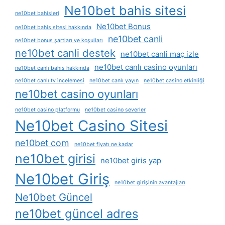
Ne10bet bahis sitesi
ne10bet bahisleri
Ne10bet Bonus
ne10bet bahis sitesi hakkında
ne10bet canli
ne10bet bonus şartları ve koşulları
ne10bet canli destek
ne10bet canli maç izle
ne10bet canlı casino oyunları
ne10bet canlı bahis hakkında
ne10bet canlı tv i̇ncelemesi
ne10bet canlı yayın
ne10bet casino etkinliği
ne10bet casino oyunları
ne10bet casino platformu
ne10bet casino severler
Ne10bet Casino Sitesi
ne10bet com
ne10bet fiyatı ne kadar
ne10bet girisi
ne10bet giris yap
Ne10bet Giriş
ne10bet girişinin avantajları
Ne10bet Güncel
ne10bet güncel adres