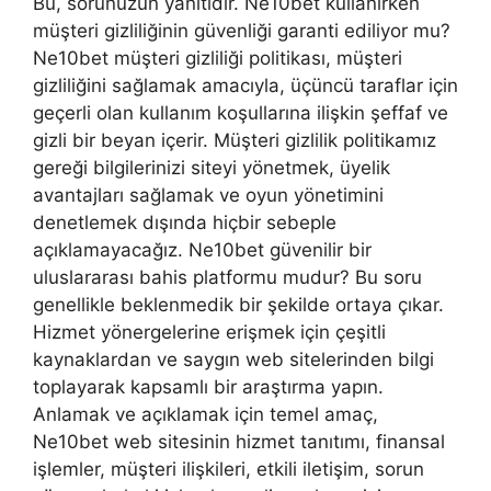
Bu, sorunuzun yanıtıdır. Ne10bet kullanırken
müşteri gizliliğinin güvenliği garanti ediliyor mu?
Ne10bet müşteri gizliliği politikası, müşteri
gizliliğini sağlamak amacıyla, üçüncü taraflar için
geçerli olan kullanım koşullarına ilişkin şeffaf ve
gizli bir beyan içerir. Müşteri gizlilik politikamız
gereği bilgilerinizi siteyi yönetmek, üyelik
avantajları sağlamak ve oyun yönetimini
denetlemek dışında hiçbir sebeple
açıklamayacağız. Ne10bet güvenilir bir
uluslararası bahis platformu mudur? Bu soru
genellikle beklenmedik bir şekilde ortaya çıkar.
Hizmet yönergelerine erişmek için çeşitli
kaynaklardan ve saygın web sitelerinden bilgi
toplayarak kapsamlı bir araştırma yapın.
Anlamak ve açıklamak için temel amaç,
Ne10bet web sitesinin hizmet tanıtımı, finansal
işlemler, müşteri ilişkileri, etkili iletişim, sorun