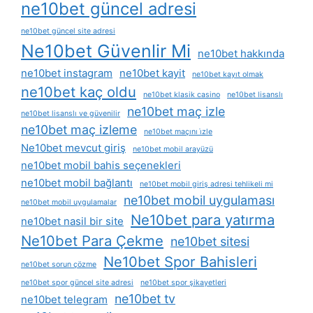
ne10bet güncel adresi
ne10bet güncel site adresi
Ne10bet Güvenlir Mi
ne10bet hakkında
ne10bet instagram
ne10bet kayit
ne10bet kayıt olmak
ne10bet kaç oldu
ne10bet klasik casino
ne10bet lisanslı
ne10bet maç izle
ne10bet lisanslı ve güvenilir
ne10bet maç izleme
ne10bet maçını i̇zle
Ne10bet mevcut giriş
ne10bet mobil arayüzü
ne10bet mobil bahis seçenekleri
ne10bet mobil bağlantı
ne10bet mobil giriş adresi tehlikeli mi
ne10bet mobil uygulaması
ne10bet mobil uygulamalar
Ne10bet para yatırma
ne10bet nasil bir site
Ne10bet Para Çekme
ne10bet sitesi
Ne10bet Spor Bahisleri
ne10bet sorun çözme
ne10bet spor güncel site adresi
ne10bet spor şikayetleri
ne10bet tv
ne10bet telegram