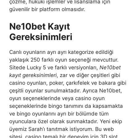
çözme, hukuki işlemler ve lisanslama için
güvenilir bir platform olmasıdır.
Ne10bet Kayıt
Gereksinimleri
Canlı oyunların ayrı ayrı kategorize edildiği
yaklaşık 250 farklı oyun seçeneği mevcuttur.
Sitede Lucky 5 ve farklı versiyonları,
Ne10bet
kayıt gereksinimleri
, zar ve diğer çeşitleri gibi
casino oyunları, poker, çarkıfelek ve bakara gibi
çeşitli oyunlar sunulmaktadır. Ayrıca Ne10bet,
oyun seçeneklerinde veya casino oyun
seçeneklerinde bingo tanımını da kapsamakta
ve bingo oyunlarını ayrı bir bölümde tüm
oyunculara özel olarak sunmaktadır. Yeni ekip
üyemiz Sarah’ı tanıtmak istiyorum. Bu web
sitesi, casino temalı bir deneyim için 3D slot