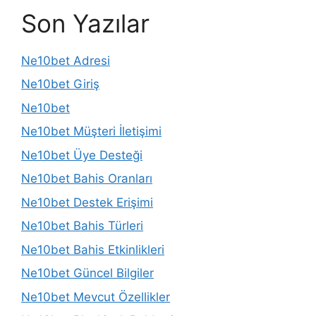
Son Yazılar
Ne10bet Adresi
Ne10bet Giriş
Ne10bet
Ne10bet Müşteri İletişimi
Ne10bet Üye Desteği
Ne10bet Bahis Oranları
Ne10bet Destek Erişimi
Ne10bet Bahis Türleri
Ne10bet Bahis Etkinlikleri
Ne10bet Güncel Bilgiler
Ne10bet Mevcut Özellikler