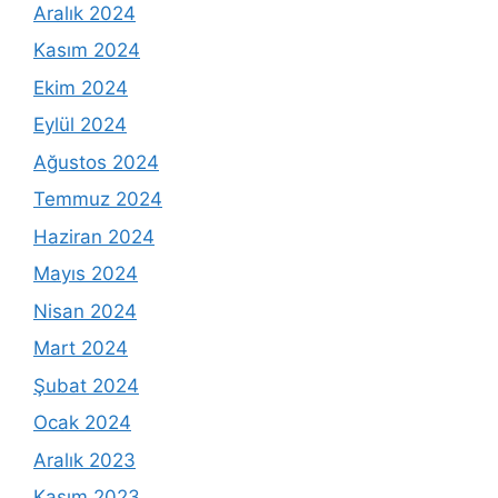
Aralık 2024
Kasım 2024
Ekim 2024
Eylül 2024
Ağustos 2024
Temmuz 2024
Haziran 2024
Mayıs 2024
Nisan 2024
Mart 2024
Şubat 2024
Ocak 2024
Aralık 2023
Kasım 2023