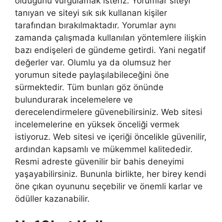
olduğunu vurgulamak isteriz. Yorumlar siteyi
tanıyan ve siteyi sık sık kullanan kişiler
tarafından bırakılmaktadır. Yorumlar aynı
zamanda çalışmada kullanılan yöntemlere ilişkin
bazı endişeleri de gündeme getirdi. Yani negatif
değerler var. Olumlu ya da olumsuz her
yorumun sitede paylaşılabileceğini öne
sürmektedir. Tüm bunları göz önünde
bulundurarak incelemelere ve
derecelendirmelere güvenebilirsiniz. Web sitesi
incelemelerine en yüksek önceliği vermek
istiyoruz. Web sitesi ve içeriği öncelikle güvenilir,
ardından kapsamlı ve mükemmel kalitededir.
Resmi adreste güvenilir bir bahis deneyimi
yaşayabilirsiniz. Bununla birlikte, her birey kendi
öne çıkan oyununu seçebilir ve önemli karlar ve
ödüller kazanabilir.