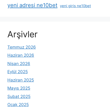
yeni adresi ne10bet
yeni giris ne10bet
Arşivler
Temmuz 2026
Haziran 2026
Nisan 2026
Eylül 2025
Haziran 2025
Mayıs 2025
Şubat 2025
Ocak 2025