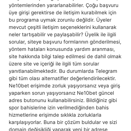
yöntemlerinden yararlanabilirler. Çoğu başvuru
üye girişi gerektirse de iletişim kurabilmek için
bu programa uymak zorunlu değildir. Üyeler
mevcut çeşitli iletişim seçeneklerini kullanarak
neler tartışabilir ve paylaşabilir? Üyelik ile ilgili
sorular, siteye başvuru formlarının gönderilmesi,
yöntem hataları konusunda yardım aranması,
site hakkında bilgi talep edilmesi de dahil olmak
üzere site ve içeriği ile ilgili tüm sorular
yanıtlanabilmektedir. Bu durumlarda Telegram
gibi tüm olası alternatifler değerlendirilecektir.
Ne10bet erişimde zorluk yaşıyorsanız veya giriş
yaparken sorun yaşıyorsanız Ne10bet güncel
adres butonunu kullanabilirsiniz. Bildiğiniz gibi
spor bahislerine izin verilmediğinden bahis
hizmetlerine erişimde sıklıkla zorluklarla
karşılaşıyorlar. Buna bir çözüm buldular ve sizi
domain değişikliği yaparak yeni bir adrese