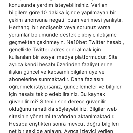
konusunda yardım isteyebilirsiniz. Verilen
bilgilere göre 10 dakika içinde yapılmayan bir
çekim anonsuna negatif puan verilmesi yanlıştır.
Herhangi bir endişeniz veya sorunuz varsa
yorumlar bölümünde destek ekibiyle iletişime
geçmekten çekinmeyin. Ne10bet Twitter hesabı,
genellikle Twitter adreslerini almak için
kullanılan bir sosyal medya platformudur. Site
ayrıca kendi hesabı üzerinden faaliyetlerine
ilişkin güncel ve kapsamlı bilgileri üye ve
abonelerine sunmaktadır. Daha fazlasını
öğrenmek istiyorsanız, güncellemeler ve bilgiler
için hesabı takip edebilirsiniz. Bu kaynak
güvenilir mi? Sitenin son derece güvenilir
olduğunu rahatlıkla söyleyebiliriz. Bilgiler web
sitesinin yönetimi tarafından aktarılmaktadır.
Hesaba eriştikten sonra mevcut doğru bilgileri
net bir şekilde anlayın. Ayrıca izleyici verilen