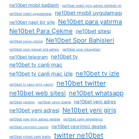
ne10bet mobil bağlantı
ne10bet mobil giriş adresi tehlikeli mi
ne10bet mobil uygulaması
ne10bet mobil uygulamalar
Ne10bet para yatırma
ne10bet nasil bir site
Ne10bet Para Çekme
ne10bet sitesi
Ne10bet Spor Bahisleri
ne10bet sorun çözme
ne10bet spor güncel site adresi
ne10bet spor şikayetleri
ne10bet tv
ne10bet telegram
ne10bet tv canli maç
ne10bet tv izle
ne10bet tv canli maç izle
ne10bet twitter
ne10bet tv nasıl giriş yapılır
ne10bet web sitesi
ne10bet whatsapp
ne10bet yeni adres
ne10bet yardımı
ne10bet yayın i̇zleme
Ne10bet yeni giriş
ne10bet yeni adresi
ne10bet yeni giriş adresi nerede
ne10bet çağrı engelleyici
ne10bet çevrimiçi destek
ne10bet çevrimiçi casino
twitter ne10bet
ne10bet şirketi canlı bahis