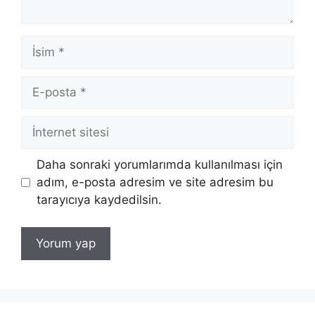
İsim
E-
posta
İnternet
sitesi
Daha sonraki yorumlarımda kullanılması için
adım, e-posta adresim ve site adresim bu
tarayıcıya kaydedilsin.