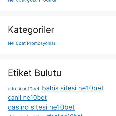
Ne10bet Çözüm Odaklı
Kategoriler
Ne10bet Promosyonlar
Etiket Bulutu
bahis sitesi ne10bet
adresi ne10bet
canli ne10bet
casino sitesi ne10bet