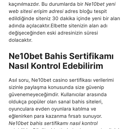
kaçınılmazdır. Bu durumlarda bir
Ne10bet yeni
web sitesi erişim adresi
adres bloğu tespit
edildiğinde siteniz 30 dakika içinde yeni bir alan
adında açılacaktır.Elbette sitenizin alan adı
değişeceğinden eski adresinizin süresi
dolacaktır.
Ne10bet Bahis Sertifikamı
Nasıl Kontrol Edebilirim
Asıl soru, Ne10bet casino sertifikası verilerimi
sizinle paylaşma konusunda size güvenip
güvenemeyeceğimdir. Kullanıcılar arasında
oldukça popüler olan sanal bahis siteleri,
oyunculara evden oyunlara katılma ve
eğlenirken para kazanma fırsatı sunuyor.
Ne10bet bahis sertifikamı nasıl kontrol