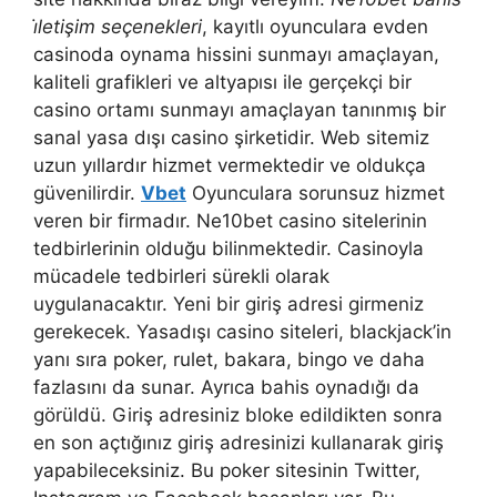
i̇letişim seçenekleri
, kayıtlı oyunculara evden
casinoda oynama hissini sunmayı amaçlayan,
kaliteli grafikleri ve altyapısı ile gerçekçi bir
casino ortamı sunmayı amaçlayan tanınmış bir
sanal yasa dışı casino şirketidir. Web sitemiz
uzun yıllardır hizmet vermektedir ve oldukça
güvenilirdir.
Vbet
Oyunculara sorunsuz hizmet
veren bir firmadır. Ne10bet casino sitelerinin
tedbirlerinin olduğu bilinmektedir. Casinoyla
mücadele tedbirleri sürekli olarak
uygulanacaktır. Yeni bir giriş adresi girmeniz
gerekecek. Yasadışı casino siteleri, blackjack’in
yanı sıra poker, rulet, bakara, bingo ve daha
fazlasını da sunar. Ayrıca bahis oynadığı da
görüldü. Giriş adresiniz bloke edildikten sonra
en son açtığınız giriş adresinizi kullanarak giriş
yapabileceksiniz. Bu poker sitesinin Twitter,