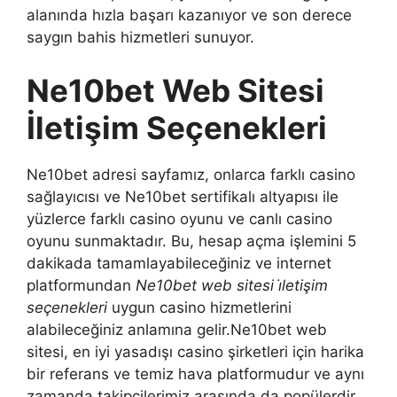
alanında hızla başarı kazanıyor ve son derece
saygın bahis hizmetleri sunuyor.
Ne10bet Web Sitesi
İletişim Seçenekleri
Ne10bet adresi sayfamız, onlarca farklı casino
sağlayıcısı ve Ne10bet sertifikalı altyapısı ile
yüzlerce farklı casino oyunu ve canlı casino
oyunu sunmaktadır. Bu, hesap açma işlemini 5
dakikada tamamlayabileceğiniz ve internet
platformundan
Ne10bet web sitesi i̇letişim
seçenekleri
uygun casino hizmetlerini
alabileceğiniz anlamına gelir.Ne10bet web
sitesi, en iyi yasadışı casino şirketleri için harika
bir referans ve temiz hava platformudur ve aynı
zamanda takipçilerimiz arasında da popülerdir.