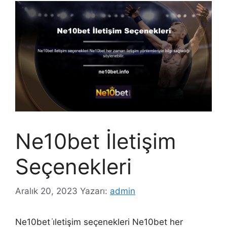
Ne10bet İletişim
Seçenekleri
Aralık 20, 2023
Yazarı:
admin
Ne10bet i̇letişim seçenekleri Ne10bet her