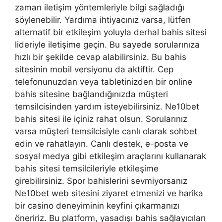
zaman iletişim yöntemleriyle bilgi sağladığı
söylenebilir. Yardıma ihtiyacınız varsa, lütfen
alternatif bir etkileşim yoluyla derhal bahis sitesi
lideriyle iletişime geçin. Bu sayede sorularınıza
hızlı bir şekilde cevap alabilirsiniz. Bu bahis
sitesinin mobil versiyonu da aktiftir. Cep
telefonunuzdan veya tabletinizden bir online
bahis sitesine bağlandığınızda müşteri
temsilcisinden yardım isteyebilirsiniz. Ne10bet
bahis sitesi ile içiniz rahat olsun. Sorularınız
varsa müşteri temsilcisiyle canlı olarak sohbet
edin ve rahatlayın. Canlı destek, e-posta ve
sosyal medya gibi etkileşim araçlarını kullanarak
bahis sitesi temsilcileriyle etkileşime
girebilirsiniz. Spor bahislerini sevmiyorsanız
Ne10bet web sitesini ziyaret etmenizi ve harika
bir casino deneyiminin keyfini çıkarmanızı
öneririz. Bu platform, yasadışı bahis sağlayıcıları