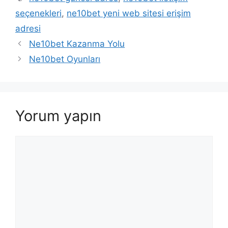
seçenekleri
,
ne10bet yeni web sitesi erişim
adresi
Ne10bet Kazanma Yolu
Ne10bet Oyunları
Yorum yapın
Yorum