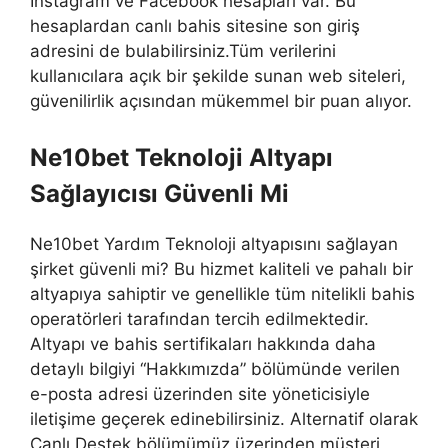
Instagram ve Facebook hesapları var. Bu
hesaplardan canlı bahis sitesine son giriş
adresini de bulabilirsiniz.Tüm verilerini
kullanıcılara açık bir şekilde sunan web siteleri,
güvenilirlik açısından mükemmel bir puan alıyor.
Ne10bet Teknoloji Altyapı
Sağlayıcısı Güvenli Mi
Ne10bet Yardım Teknoloji altyapısını sağlayan
şirket güvenli mi? Bu hizmet kaliteli ve pahalı bir
altyapıya sahiptir ve genellikle tüm nitelikli bahis
operatörleri tarafından tercih edilmektedir.
Altyapı ve bahis sertifikaları hakkında daha
detaylı bilgiyi “Hakkımızda” bölümünde verilen
e-posta adresi üzerinden site yöneticisiyle
iletişime geçerek edinebilirsiniz. Alternatif olarak
Canlı Destek bölümümüz üzerinden müşteri