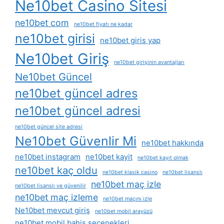
Ne10bet Casino Sitesi
ne10bet com
ne10bet fiyatı ne kadar
ne10bet girisi
ne10bet giris yap
Ne10bet Giriş
ne10bet girişinin avantajları
Ne10bet Güncel
ne10bet güncel adres
ne10bet güncel adresi
ne10bet güncel site adresi
Ne10bet Güvenlir Mi
ne10bet hakkında
ne10bet instagram
ne10bet kayit
ne10bet kayıt olmak
ne10bet kaç oldu
ne10bet klasik casino
ne10bet lisanslı
ne10bet maç izle
ne10bet lisanslı ve güvenilir
ne10bet maç izleme
ne10bet maçını i̇zle
Ne10bet mevcut giriş
ne10bet mobil arayüzü
ne10bet mobil bahis seçenekleri