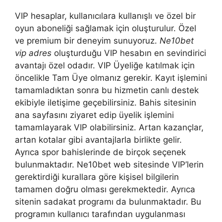
VIP hesaplar, kullanıcılara kullanışlı ve özel bir
oyun aboneliği sağlamak için oluşturulur. Özel
ve premium bir deneyim sunuyoruz.
Ne10bet
vip adres
oluşturduğu VIP hesabın en sevindirici
avantajı özel odadır. VIP Üyeliğe katılmak için
öncelikle Tam Üye olmanız gerekir. Kayıt işlemini
tamamladıktan sonra bu hizmetin canlı destek
ekibiyle iletişime geçebilirsiniz. Bahis sitesinin
ana sayfasını ziyaret edip üyelik işlemini
tamamlayarak VIP olabilirsiniz. Artan kazançlar,
artan kotalar gibi avantajlarla birlikte gelir.
Ayrıca spor bahislerinde de birçok seçenek
bulunmaktadır. Ne10bet web sitesinde VIP’lerin
gerektirdiği kurallara göre kişisel bilgilerin
tamamen doğru olması gerekmektedir. Ayrıca
sitenin sadakat programı da bulunmaktadır. Bu
programın kullanıcı tarafından uygulanması