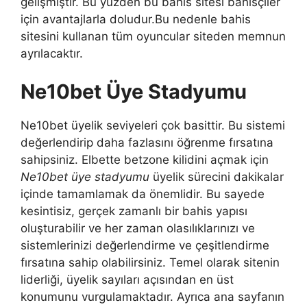
gelişmiştir. Bu yüzden bu bahis sitesi bahisçiler
için avantajlarla doludur.Bu nedenle bahis
sitesini kullanan tüm oyuncular siteden memnun
ayrılacaktır.
Ne10bet Üye Stadyumu
Ne10bet üyelik seviyeleri çok basittir. Bu sistemi
değerlendirip daha fazlasını öğrenme fırsatına
sahipsiniz. Elbette betzone kilidini açmak için
Ne10bet üye stadyumu
üyelik sürecini dakikalar
içinde tamamlamak da önemlidir. Bu sayede
kesintisiz, gerçek zamanlı bir bahis yapısı
oluşturabilir ve her zaman olasılıklarınızı ve
sistemlerinizi değerlendirme ve çeşitlendirme
fırsatına sahip olabilirsiniz. Temel olarak sitenin
liderliği, üyelik sayıları açısından en üst
konumunu vurgulamaktadır. Ayrıca ana sayfanın