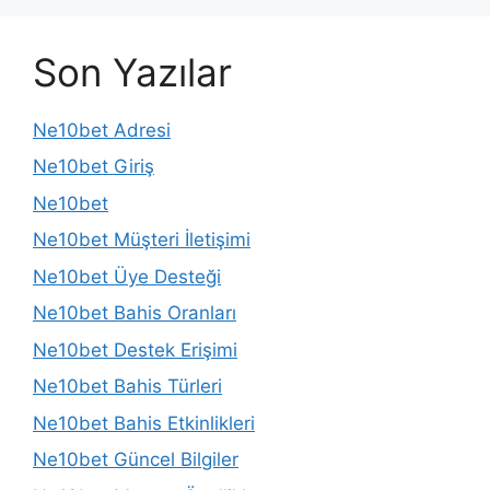
Son Yazılar
Ne10bet Adresi
Ne10bet Giriş
Ne10bet
Ne10bet Müşteri İletişimi
Ne10bet Üye Desteği
Ne10bet Bahis Oranları
Ne10bet Destek Erişimi
Ne10bet Bahis Türleri
Ne10bet Bahis Etkinlikleri
Ne10bet Güncel Bilgiler