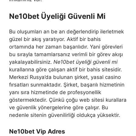
Ne10bet Üyeliği Güvenli Mi
Bu oluşumları an be an değerlendirip ilerletmek
güzel bir akış yaratıyor. Aktif bir bahis
ortamında her zaman başarılıdır. Yani görevleri
bu sırayla tamamlarsanız verimli bir görev akışı
yakalayabilirsiniz.
Ne10bet üyeliği güvenli mi
kurallarına göre çalışan aktif bir bahis sitesidir.
Merkezi Rusya’da bulunan şirket, yasal casino
fırsatları sunmaktadır. Şirket, başarılı hizmetinin
yanı sıra hizmetinde de profesyonellik
göstermektedir. Çünkü çoğu web sitesi kurallara
ve güvenlik yönergelerine göre çalışır. Bu
nedenle sitenin güvenilirliği oldukça yüksektir.
Ne10bet Vip Adres