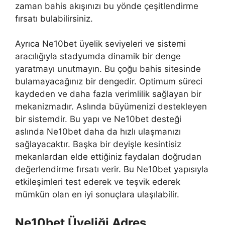
zaman bahis akışınızı bu yönde çeşitlendirme
fırsatı bulabilirsiniz.
Ayrıca Ne10bet üyelik seviyeleri ve sistemi
aracılığıyla stadyumda dinamik bir denge
yaratmayı unutmayın. Bu çoğu bahis sitesinde
bulamayacağınız bir dengedir. Optimum süreci
kaydeden ve daha fazla verimlilik sağlayan bir
mekanizmadır. Aslında büyümenizi destekleyen
bir sistemdir. Bu yapı ve Ne10bet desteği
aslında Ne10bet daha da hızlı ulaşmanızı
sağlayacaktır. Başka bir deyişle kesintisiz
mekanlardan elde ettiğiniz faydaları doğrudan
değerlendirme fırsatı verir. Bu Ne10bet yapısıyla
etkileşimleri test ederek ve teşvik ederek
mümkün olan en iyi sonuçlara ulaşılabilir.
Ne10bet Üyeliği Adres