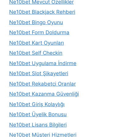
Ne10bet Mevcut Özellikler
Ne10bet Blackjack Rehberi
Ne10bet Bingo Oyunu
Ne10bet Form Doldurma
Ne10bet Kart Oyunları
Ne10bet Self Checkin
Ne10bet Uygulama İndirme
Ne10bet Slot Şikayetleri
Ne10bet Rekabetçi Oranlar
Ne10bet Kazanma Güvenliği
Ne10bet Giriş Kolaylığı
Ne10bet Üyelik Bonusu
Ne10bet Lisans Bilgileri
Ne10bet Müşteri Hizmetleri