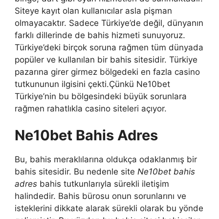
Siteye kayıt olan kullanıcılar asla pişman
olmayacaktır. Sadece Türkiye’de değil, dünyanın
farklı dillerinde de bahis hizmeti sunuyoruz.
Türkiye’deki birçok soruna rağmen tüm dünyada
popüler ve kullanılan bir bahis sitesidir. Türkiye
pazarına girer girmez bölgedeki en fazla casino
tutkununun ilgisini çekti.Çünkü Ne10bet
Türkiye’nin bu bölgesindeki büyük sorunlara
rağmen rahatlıkla casino siteleri açıyor.
Ne10bet Bahis Adres
Bu, bahis meraklılarına oldukça odaklanmış bir
bahis sitesidir. Bu nedenle site
Ne10bet bahis
adres
bahis tutkunlarıyla sürekli iletişim
halindedir. Bahis bürosu onun sorunlarını ve
isteklerini dikkate alarak sürekli olarak bu yönde