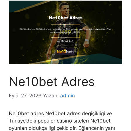
Ne10bet Adres
Eylül 27, 2023
Yazarı:
admin
Ne10bet adres Ne10bet adres değişikliği ve
Türkiye’deki popüler casino siteleri Ne10bet
oyunları oldukça ilgi çekicidir. Eğlencenin yanı