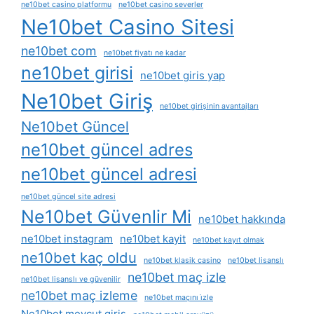
ne10bet casino platformu
ne10bet casino severler
Ne10bet Casino Sitesi
ne10bet com
ne10bet fiyatı ne kadar
ne10bet girisi
ne10bet giris yap
Ne10bet Giriş
ne10bet girişinin avantajları
Ne10bet Güncel
ne10bet güncel adres
ne10bet güncel adresi
ne10bet güncel site adresi
Ne10bet Güvenlir Mi
ne10bet hakkında
ne10bet instagram
ne10bet kayit
ne10bet kayıt olmak
ne10bet kaç oldu
ne10bet klasik casino
ne10bet lisanslı
ne10bet maç izle
ne10bet lisanslı ve güvenilir
ne10bet maç izleme
ne10bet maçını i̇zle
Ne10bet mevcut giriş