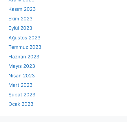
Kasım 2023
Ekim 2023
Eylül 2023
Ağustos 2023
Temmuz 2023
Haziran 2023
Mayıs 2023
Nisan 2023
Mart 2023
Şubat 2023
Ocak 2023