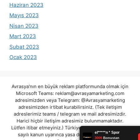
Haziran 2023
Mayıs 2023
Nisan 2023
Mart 2023
Şubat 2023
Ocak 2023
Avrasya'nın en büyük reklam platformunda olmak için
Microsoft Teams:
reklam@avrasyamarketing.com
adresimizden veya Telegram: @Avrasyamarketing
adresimizden irtibat kurabilirsiniz. (Tek iletişim
adreslerimiz teams / telegram ve mail adresimizdir.
Harici hiçbir iletişim adresimiz bulunmamaktadır.
Lütfen itibar etmeyiniz.) Türkiye yasalarına göre 7258
sayılı kanun uyarınca yasa dışı bahis oynamanın