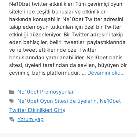
Ne10bet twitter etkinlikleri Tüm çevrimiçi oyun
sitelerinde çeşitli bonuslar ve etkinlikler
hakkında konuşabilir. Ne10bet Twitter adresini
takip eden oyun tutkunları için özel bir Twitter
etkinliği düzenleniyor. Bir Twitter adresini takip
eden bahisçiler, belirli tweetleri paylaştıklarında
ve re tweet ettiklerinde özel Twitter
bonuslarından yararlanabilirler. Ne10bet bahis
sitesi, üyeleri tarafından da sevilen, büyüyen bir
çevrimiçi bahis platformudur. …
Devamını oku…
Kategoriler
Ne10bet Promosyonlar
Etiketler
Ne10bet Oyun Sitesi de üyelerin
,
Ne10bet
Twitter Etkinlikleri Giriş
Yorum yap