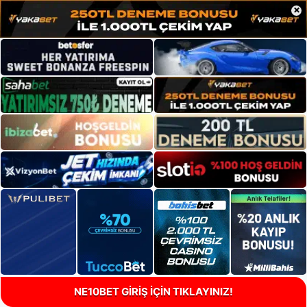
×
NE10BET GİRİŞ İÇİN TIKLAYINIZ!