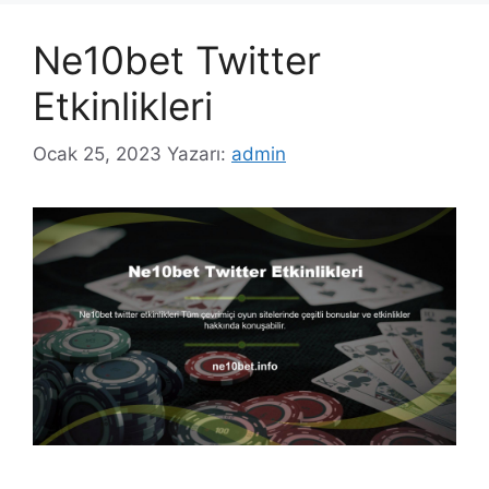
Ne10bet Twitter
Etkinlikleri
Ocak 25, 2023
Yazarı:
admin